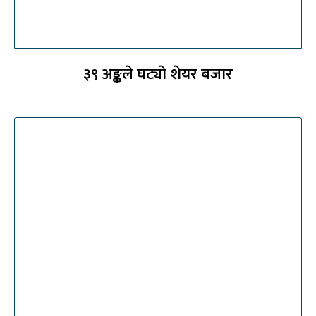
३९ अङ्कले घट्याे शेयर बजार