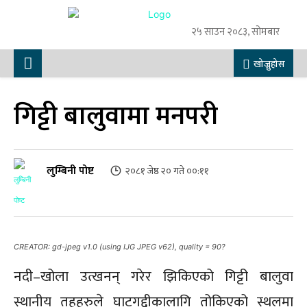
२५ साउन २०८३, सोमबार
खोज्नुहोस
गिट्टी बालुवामा मनपरी
लुम्बिनी पोष्ट
२०८१ जेष्ठ २० गते ००:११
CREATOR: gd-jpeg v1.0 (using IJG JPEG v62), quality = 90?
नदी–खोला उत्खनन् गरेर झिकिएको गिट्टी बालुवा
स्थानीय तहहरुले घाटगद्दीकालागि तोकिएको स्थलमा