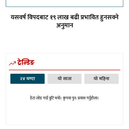
यसवर्ष विपदबाट १९ लाख बढी प्रभावित हुनसक्ने
अनुमान
ट्रेन्डिङ
२४ घण्टा
यो साता
यो महिना
डेटा लोड गर्दा त्रुटि भयो। कृपया पुन: प्रयास गर्नुहोला।