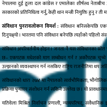
नेपालमा दुई ठूला दल कांग्रेस र एमालेका शीर्षस्थ नेताब
सरकारको प्रतिनिधित्व गर्नु, केही थान मन्त्री नियुक्ति हुनु र ती म
संविधान पुनरावलोकन विमर्श :
संविधान बनिसकेपछि एकचो
दिनुपथ्र्यो । भारतमा पनि संविधान बनेपछि त्यहाँको पहिलो सं
संविधान अपरिवर्तनीय होइन । जनता नै यस संविधानका स्रो
छ– एकपटक मधेशको माग सम्बोधन गर्न र अर्कोपटक चुच्चे नक
उल्झनको व्यवस्थापन गर्न नसकिए राष्ट्रिय राजनीतिमा थप जटिल
संविधानको धारा २७४ मा नेपालको सार्वभौमिकता, भौगोलिक अ
प्रक्रिया पुर्‍याएर संशोधन गर्न सकिने उल्लेख छ । यो प्राव
यतिवेला मिश्रित निर्वाचन प्रणाली, न्यायपरिषद्, संवैधान