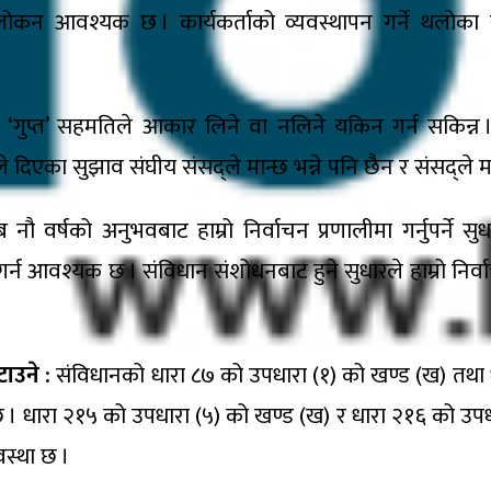
 आवश्यक छ । कार्यकर्ताको व्यवस्थापन गर्ने थलोका 
ुप्त’ सहमतिले आकार लिने वा नलिने यकिन गर्न सकिन्न । सर्
े दिएका सुझाव संघीय संसद्ले मान्छ भन्ने पनि छैन र संसद्ले म
िब नौ वर्षको अनुभवबाट हाम्रो निर्वाचन प्रणालीमा गर्नुपर्
 गर्न आवश्यक छ । संविधान संशोधनबाट हुने सुधारले हाम्रो निर्
घटाउने :
संविधानको धारा ८७ को उपधारा (१) को खण्ड (ख) तथा 
यवस्था छ । धारा २१५ को उपधारा (५) को खण्ड (ख) र धारा २१६ क
वस्था छ ।