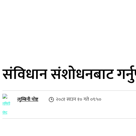
२१ साउन २०८३, बिहिबार
लुम्बिनी प्रदेश
गृहपृष्ठ
समाज
राजनीति
संविधान संशोधनबाट गर्नुपर
लुम्बिनी पोष्ट
२०८१ साउन १० गते ०९:५०