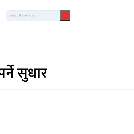
Search Keywords
कला/साहित्य
लेख / दृष्टिकोण
अन्तर्वार्ता
खेल
्ने सुधार