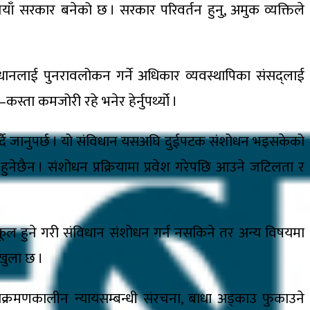
ाँ सरकार बनेको छ । सरकार परिवर्तन हुनु, अमुक व्यक्तिले
धानलाई पुनरावलोकन गर्ने अधिकार व्यवस्थापिका संसद्लाई
ता कमजोरी रहे भनेर हेर्नुपर्थ्यो ।
्दै जानुपर्छ । यो संविधान यसअघि दुईपटक संशोधन भइसकेको
नेछैन । संशोधन प्रक्रियामा प्रवेश गरेपछि आउने जटिलता र
कूल हुने गरी संविधान संशोधन गर्न नसकिने तर अन्य विषयमा
 खुला छ ।
 संक्रमणकालीन न्यायसम्बन्धी संरचना, बाधा अड्काउ फुकाउने