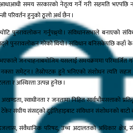
ीच आधाआधी समय सरकारको नेतृत्व गर्ने गरी सहमति भएपछि नय
न्त्री परिवर्तन हुनुको ठूलो अर्थ छैन ।
टि पुनरावलोकन गर्नुपथ्र्यो । संविधानसभाले बनाएको संवि
सद्ले पुनरावलोकन गरेको थियो । संविधान बनिसकेपछि कहाँ के–कस्
त भएकाले जनचाहनाबमोजिम यसलाई समयक्रममा परिमार्जित गर
्सा समेट्न । तेस्रोपटक हुने भनिएको संशोधन त्यति सहज हु
ता र अस्थिरता उत्पन्न हुनेछ ।
खण्डता, स्वाधीनता र जनतामा निहित सार्वभौमसत्ताको प्रति
धानमा टेकेर संघीय संसद्को दुईतिहाइबाट संविधान संशोधनको बाटो
िक इजलास, संवैधानिक परिषद्, उच्च अदालतको अधिकार क्षेत्र,