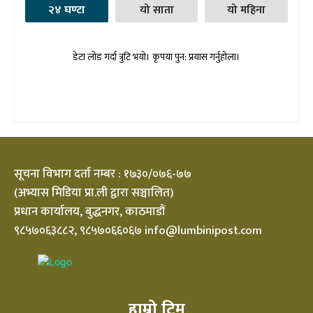
२४ घण्टा
यो साता
यो महिना
डेटा लोड गर्दा त्रुटि भयो। कृपया पुन: प्रयास गर्नुहोला।
सूचना विभाग दर्ता नम्बर : १७३०/०७६-७७
(अभ्यास मिडिया प्रा.ली द्वारा सञ्चालित)
प्रधान कार्यालय, बुद्धनगर, काठमाडौं
९८५७०६३८८२, ९८५७०६६०६७ info@lumbinipost.com
हाम्रो टिम