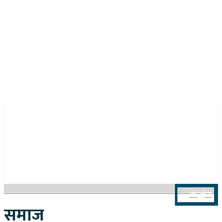
२१ साउन २०८३, बिहिबार
खोज्नुहोस
समाज