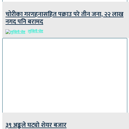
चोरीका गरगहनासहित पक्राउ परे तीन जना, २२ लाख
नगद पनि बरामद
लुम्बिनी पोष्ट
३९ अङ्कले घट्याे शेयर बजार