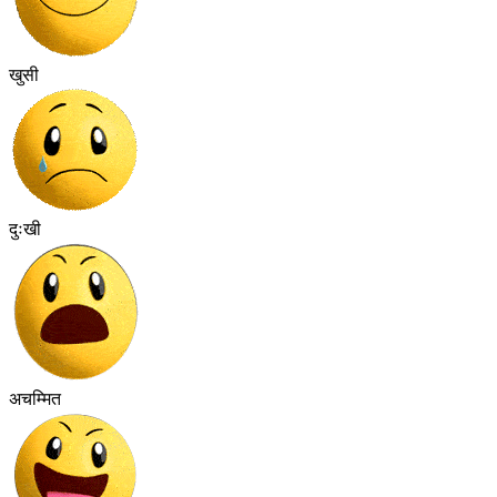
खुसी
दुःखी
अचम्मित