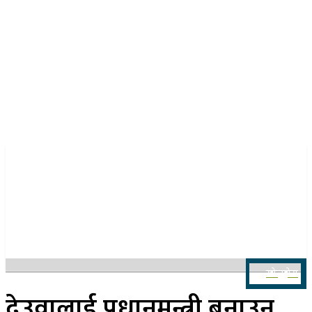
२२ साउन २०८३, शुक्रबार
खोज्नुहोस
देउवालाई प्रधानमन्त्री बनाउन