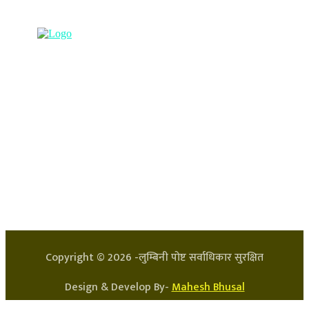
९८५७०६३८८२, ९८५७०६६०६७ info@lumbinipost.com
हाम्रो टिम
प्रधान सम्पादक: अर्जुन भुसाल
सन्चालक: लक्ष्मण घिमिरे
Copyright ©
2026
-लुम्बिनी पोष्ट सर्वाधिकार सुरक्षित
Design & Develop By-
Mahesh Bhusal