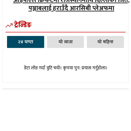
आईपीएल क्रिकेटमा राजस्थानमाथि दिल्लीको जित,
पञ्जाबलाई हराउँदै आरसिबी प्लेअफमा
ट्रेन्डिङ
२४ घण्टा
यो साता
यो महिना
डेटा लोड गर्दा त्रुटि भयो। कृपया पुन: प्रयास गर्नुहोला।
सूचना विभाग दर्ता नम्बर : १७३०/०७६-७७
(अभ्यास मिडिया प्रा.ली द्वारा सञ्चालित)
प्रधान कार्यालय, बुद्धनगर, काठमाडौं