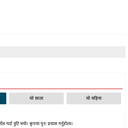
यो साता
यो महिना
लोड गर्दा त्रुटि भयो। कृपया पुन: प्रयास गर्नुहोला।