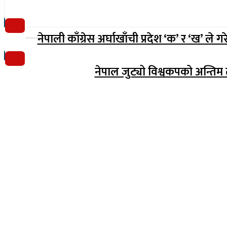
नेपाली काँग्रेस अर्घाखाँची प्रदेश ‘क’ र ‘ख’ ले ग
नेपाल जुट्यो विश्वकपको अन्तिम
(अभ्यास मिडिया प्रा.ली द्वारा सञ्चालित)
प्रधान कार्यालय, बुद्धनगर, काठमाडौं
९८५७०६३८८२, ९८५७०६६०६७ info@lumbinipost.com
प्रधान सम्पादक: अर्जुन भुसाल