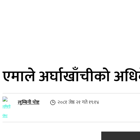
२३ साउन २०८३, शनिबार
लुम्बिनी प्रदेश
गृहपृष्ठ
समाज
राजनीति
एमाले अर्घाखाँचीको अधिवे
लुम्बिनी पोष्ट
२०८१ जेष्ठ २१ गते १९:१४