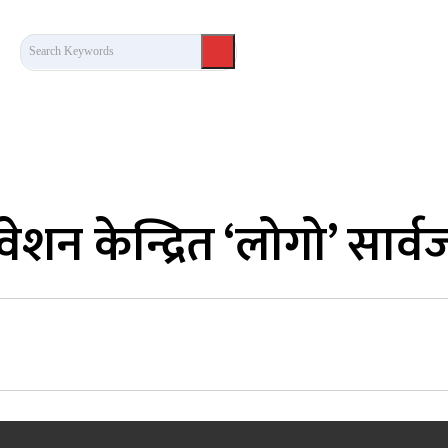
Search Keywords
कला/साहित्य
लेख / दृष्टिकोण
अन्तर्वार्ता
खेल
शन केन्द्रित ‘लोगो’ सार्