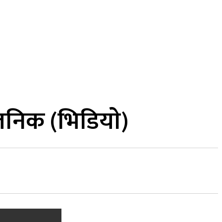
MORE
कुद
सामाजिक सञ्जाल
भिडियो
वजनिक (भिडियाे)