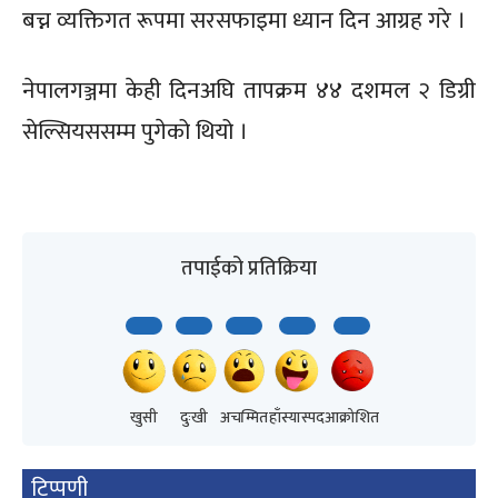
बच्न व्यक्तिगत रूपमा सरसफाइमा ध्यान दिन आग्रह गरे ।
नेपालगञ्जमा केही दिनअघि तापक्रम ४४ दशमल २ डिग्री
सेल्सियससम्म पुगेको थियो ।
तपाईको प्रतिक्रिया
खुसी
दुःखी
अचम्मित
हाँस्यास्पद
आक्रोशित
टिप्पणी