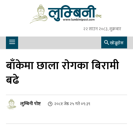
२२ साउन २०८३, शुक्रबार
खोज्नुहोस
बाँकेमा छाला राेगका बिरामी
बढे
लुम्बिनी पोष्ट
२०८१ जेष्ठ २५ गते ०९:३९