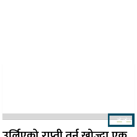
२२ साउन २०८३, शुक्रबार
खोज्नुहोस
उर्लिएको राप्ती तर्न खोज्दा एक