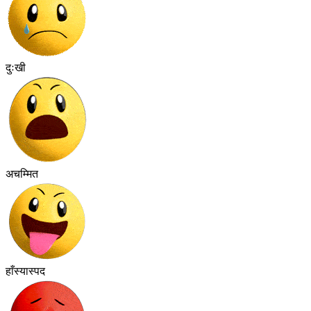
दुःखी
अचम्मित
हाँस्यास्पद