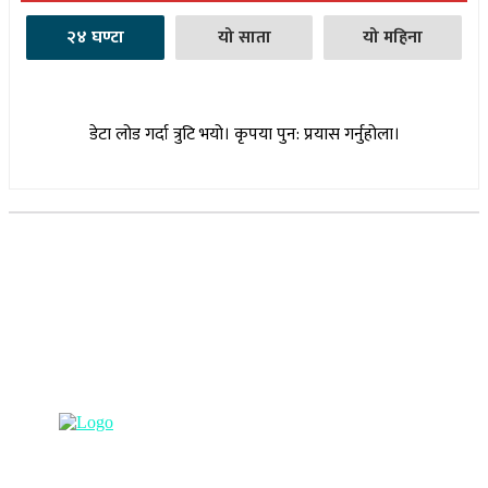
२४ घण्टा
यो साता
यो महिना
डेटा लोड गर्दा त्रुटि भयो। कृपया पुन: प्रयास गर्नुहोला।
सूचना विभाग दर्ता नम्बर : १७३०/०७६-७७
(अभ्यास मिडिया प्रा.ली द्वारा सञ्चालित)
प्रधान कार्यालय, बुद्धनगर, काठमाडौं
९८५७०६३८८२, ९८५७०६६०६७ info@lumbinipost.com