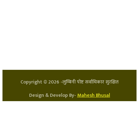
हाम्रो टिम
प्रधान सम्पादक: अर्जुन भुसाल
सन्चालक: लक्ष्मण घिमिरे
Copyright ©
2026
-लुम्बिनी पोष्ट सर्वाधिकार सुरक्षित
Design & Develop By-
Mahesh Bhusal