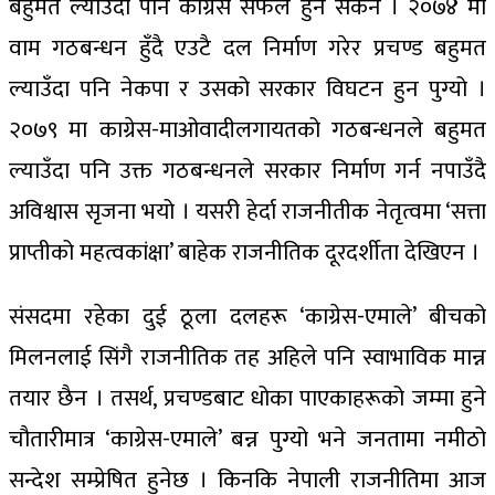
बहुमत ल्याउँदा पनि कांग्रेस सफल हुनै सकेन । २०७४ मा
वाम गठबन्धन हुँदै एउटै दल निर्माण गरेर प्रचण्ड बहुमत
ल्याउँदा पनि नेकपा र उसको सरकार विघटन हुन पुग्यो ।
२०७९ मा काग्रेस-माओवादीलगायतको गठबन्धनले बहुमत
ल्याउँदा पनि उक्त गठबन्धनले सरकार निर्माण गर्न नपाउँदै
अविश्वास सृजना भयो । यसरी हेर्दा राजनीतीक नेतृत्वमा ‘सत्ता
प्राप्तीको महत्वकांक्षा’ बाहेक राजनीतिक दूरदर्शीता देखिएन ।
संसदमा रहेका दुई ठूला दलहरू ‘काग्रेस-एमाले’ बीचको
मिलनलाई सिंगै राजनीतिक तह अहिले पनि स्वाभाविक मान्न
तयार छैन । तसर्थ, प्रचण्डबाट धोका पाएकाहरूको जम्मा हुने
चौतारीमात्र ‘काग्रेस-एमाले’ बन्न पुग्यो भने जनतामा नमीठो
सन्देश सम्प्रेषित हुनेछ । किनकि नेपाली राजनीतिमा आज