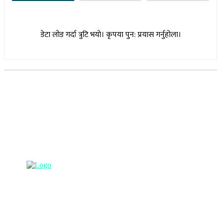
डेटा लोड गर्दा त्रुटि भयो। कृपया पुन: प्रयास गर्नुहोला।
सूचना विभाग दर्ता नम्बर : १७३०/०७६-७७
(अभ्यास मिडिया प्रा.ली द्वारा सञ्चालित)
प्रधान कार्यालय, बुद्धनगर, काठमाडौं
९८५७०६३८८२, ९८५७०६६०६७ info@lumbinipost.com