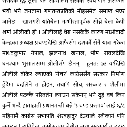
संसदकै दुई ठूला दल सम्मिलित सरकार स्वय‌ं पनि असफल
भयो भने जनतामा गणतन्त्रप्रतिको मोहसमेत समाप्त भएर
जानेछ । खासगरी यतिबेला गम्भीरतापूर्वक सोच्ने बेला केपी
शर्मा ओलीको हो । ओलीलाई थेग्न नसकेकै कारण माओवादी
केन्द्रका अध्यक्ष प्रचण्डदेखि आफैसँग दशकौं सँगै यात्रा गरेका
माधवकुमार नेपाल, झलनाथ खनाल, भीम रावलदेखि
घनश्याम भुसालसम्म ओलीसँग छैनन् । हुनत: ७३ वर्षदेखि
ओलीले बोकेर ल्याएको ‘नेचर’ काग्रेससँग सरकार निर्माण
हुँदैमा बदलिने त होइन, तथापि सोच, संस्कार र शैलीमा
ओलीले पटक्कै परिवर्तन ल्याउन सकेनन् भने दुई वर्ष किन
कुर्ने भन्दै हाताहाती प्रधानमन्त्री बन्ने ‘प्रचण्ड प्रस्ताव’ लाई ६/८
महिनामै काग्रेस सभापति शेरबहादुर देउवाले स्वीकार्न पनि
सक्छन ! त्यतिबेला काग्रेस-एमालेबीच सत्ता सहकार्य त टुट्छ