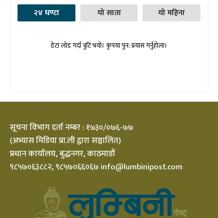
२४ घण्टा
यो साता
यो महिना
डेटा लोड गर्दा त्रुटि भयो। कृपया पुन: प्रयास गर्नुहोला।
सूचना विभाग दर्ता नम्बर : १७३०/०७६-७७
(अभ्यास मिडिया प्रा.ली द्वारा सञ्चालित)
प्रधान कार्यालय, बुद्धनगर, काठमाडौं
९८५७०६३८८२, ९८५७०६६०६७ info@lumbinipost.com