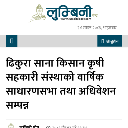
२४ साउन २०८३, आइतबार
खोज्नुहोस
ढिकुरा साना किसान कृषी
सहकारी संस्थाको वार्षिक
साधारणसभा तथा अधिवेशन
सम्पन्न
लुम्बिनी पोष्ट
२०८१ पौष १३ गते १९:३४