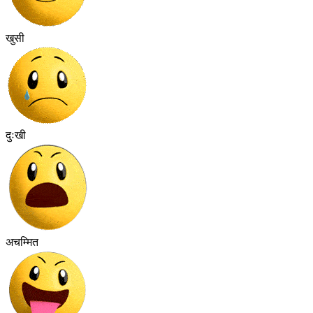
खुसी
दुःखी
अचम्मित