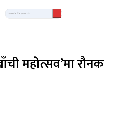
Search Keywords
कला/साहित्य
लेख / दृष्टिकोण
अन्तर्वार्ता
खेल
खाँची महोत्सव’मा रौनक