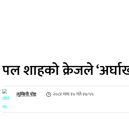
२३ साउन २०८३, शनिबार
लुम्बिनी प्रदेश
गृहपृष्ठ
समाज
राजनीति
पल शाहको क्रेजले ‘अर्घा
लुम्बिनी पोष्ट
२०८१ माघ १० गते १७:५५