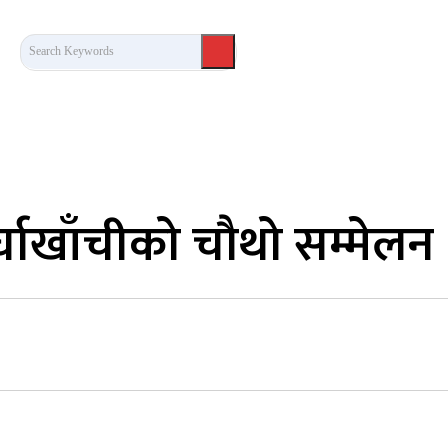
Search Keywords
कला/साहित्य
लेख / दृष्टिकोण
अन्तर्वार्ता
खेल
घाखाँचीको चौथो सम्मेलन