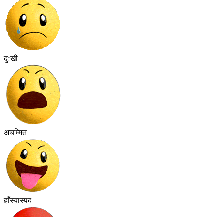
दुःखी
अचम्मित
हाँस्यास्पद