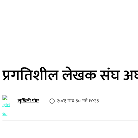
२२ साउन २०८३, शुक्रबार
लुम्बिनी प्रदेश
गृहपृष्ठ
समाज
राजनीति
प्रगतिशील लेखक संघ अर्
लुम्बिनी पोष्ट
२०८१ माघ ३० गते १८:२३