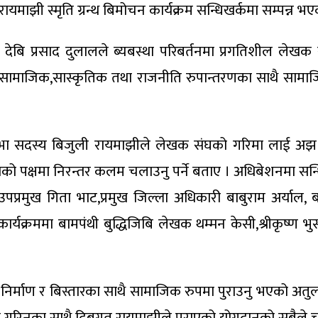
ायमाझी स्मृति ग्रन्थ बिमोचन कार्यक्रम सन्धिखर्कमा सम्पन्न भ
 देबि प्रसाद दुलालले ब्यबस्था परिबर्तनमा प्रगतिशील लेख
ए । सामाजिक,सास्कृतिक तथा राजनीति रुपान्तरणका साथै साम
 सभा सदस्य बिजुली रायमाझीले लेखक संघको गरिमा लाई अझ 
्षमा निरन्तर कलम चलाउनु पर्ने बताए । अधिबेशनमा सन्धिखर्क
रमुख गिता भाट,प्रमुख जिल्ला अधिकारी बाबुराम अर्याल, बामपन्
यक्रममा बामपंथी बुद्धिजिबि लेखक थम्मन केसी,श्रीकृष्ण भु
िर्माण र बिस्तारका साथै सामाजिक रुपमा पुराउनु भएको अतुलन
न गरिनुका साथै दिबगत रायमाझीले पुराएको योगदानको सबैले चर