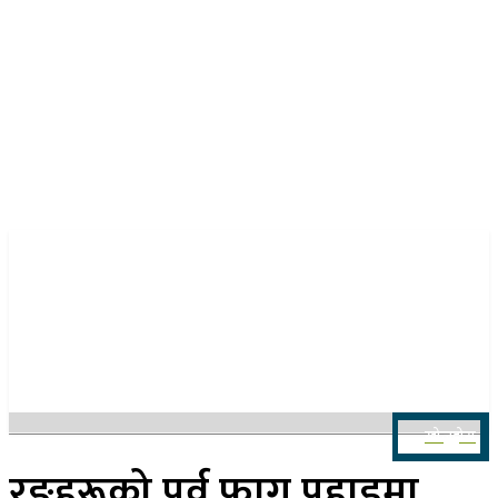
२२ साउन २०८३, शुक्रबार
खोज्नुहोस
रङहरूको पर्व फागु पहाडमा