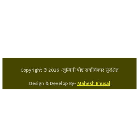
हाम्रो टिम
प्रधान सम्पादक: अर्जुन भुसाल
सन्चालक: लक्ष्मण घिमिरे
Copyright ©
2026
-लुम्बिनी पोष्ट सर्वाधिकार सुरक्षित
Design & Develop By-
Mahesh Bhusal