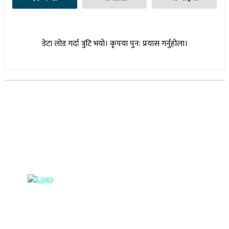
डेटा लोड गर्दा त्रुटि भयो। कृपया पुन: प्रयास गर्नुहोला।
सूचना विभाग दर्ता नम्बर : १७३०/०७६-७७
(अभ्यास मिडिया प्रा.ली द्वारा सञ्चालित)
प्रधान कार्यालय, बुद्धनगर, काठमाडौं
९८५७०६३८८२, ९८५७०६६०६७ info@lumbinipost.com