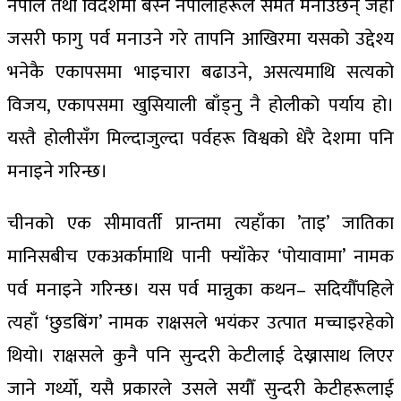
नेपाल तथा विदेशमा बस्ने नेपालीहरूले समेत मनाउँछन् जहाँ
जसरी फागु पर्व मनाउने गरे तापनि आखिरमा यसको उद्देश्य
भनेकै एकापसमा भाइचारा बढाउने, असत्यमाथि सत्यको
विजय, एकापसमा खुसियाली बाँड्नु नै होलीको पर्याय हो।
यस्तै होलीसँग मिल्दाजुल्दा पर्वहरू विश्वको धेरै देशमा पनि
मनाइने गरिन्छ।
चीनको एक सीमावर्ती प्रान्तमा त्यहाँका ’ताइ’ जातिका
मानिसबीच एकअर्कामाथि पानी फ्याँकेर ‘पोयावामा’ नामक
पर्व मनाइने गरिन्छ। यस पर्व मान्नुका कथन– सदियौँपहिले
त्यहाँ ‘छुडबिंग’ नामक राक्षसले भयंकर उत्पात मच्चाइरहेको
थियो। राक्षसले कुनै पनि सुन्दरी केटीलाई देख्नासाथ लिएर
जाने गर्थ्याे, यसै प्रकारले उसले सयौँ सुन्दरी केटीहरूलाई