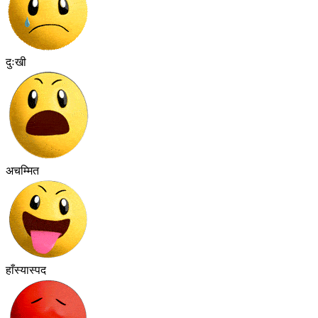
दुःखी
अचम्मित
हाँस्यास्पद