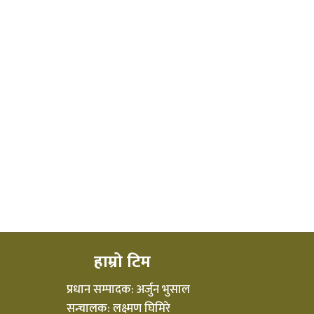
हाम्रो टिम
प्रधान सम्पादक: अर्जुन भुसाल
सन्चालक: लक्ष्मण घिमिरे