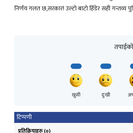
निर्णय गलत छ,सरकार! उल्टो बाटो हिँडेर सही गन्तव्य पुग
तपाईको 
खुसी
दुःखी
अच
टिप्पणी
प्रतिक्रियाहरु (
०
)