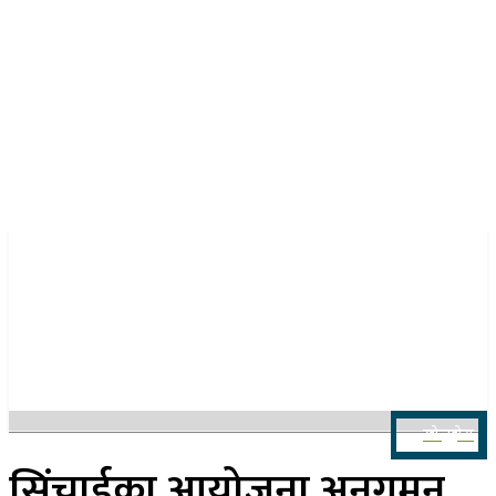
२२ साउन २०८३, शुक्रबार
खोज्नुहोस
सिंचाईका आयोजना अनुगमन,