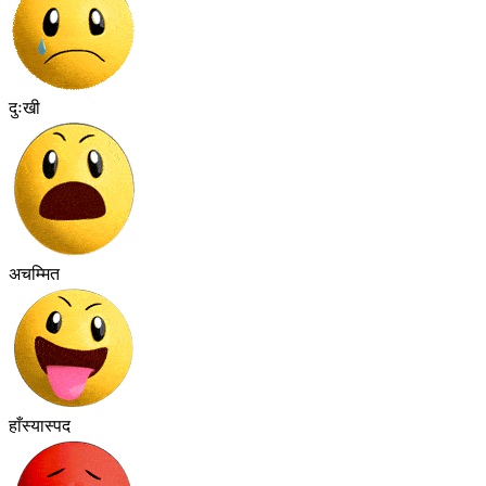
दुःखी
अचम्मित
हाँस्यास्पद