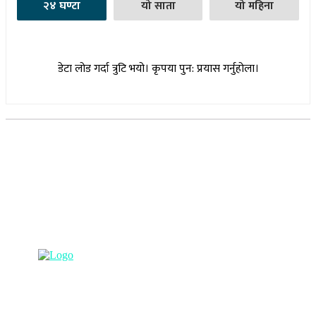
२४ घण्टा
यो साता
यो महिना
डेटा लोड गर्दा त्रुटि भयो। कृपया पुन: प्रयास गर्नुहोला।
सूचना विभाग दर्ता नम्बर : १७३०/०७६-७७
(अभ्यास मिडिया प्रा.ली द्वारा सञ्चालित)
प्रधान कार्यालय, बुद्धनगर, काठमाडौं
९८५७०६३८८२, ९८५७०६६०६७ info@lumbinipost.com