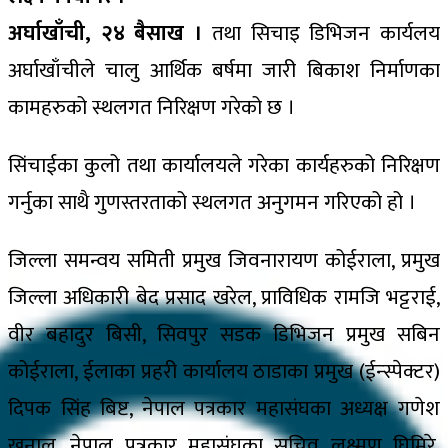
अर्घाखाँची, २४ बैसाख ।
तथा सिचाइ डिभिजन कार्यलय
अर्घाखाँचीले चालु आर्थिक बर्षमा जारी बिकाश निर्माणका
कामहरुको स्थलगत निरिक्षण गरेको छ ।
सिंचाईका कुलो तथा कार्यालयले गरेका कार्यहरुको निरिक्षण
गर्नुका साथै गुणस्तरताको स्थलगत अनुगमन गरिएको हो ।
जिल्ला समन्वय समिती प्रमुख जिवनारायण कोईराला, प्रमुख
जिल्ला अधिकारी बेद प्रसाद खरेल, प्राविधिक रामजि भट्टराई,
वीर बहादुर बिसी, सिवपुर सडक डिभिजन प्रमुख सबिन
कोईराला, ईलाका प्रहरी कार्यालय ठाडाका प्रमुख (ईन्स्पेक्टर)
दिपक सिंह बिष्ट, नेपाल पत्रकार महासंघका अध्यक्ष गणेश
खनाल, नेपाल पत्रकार महासंघका सचिव लक्ष्मण घिमिरे,