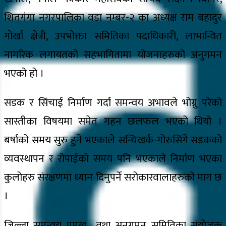
शितगंगा नगरपालिका वडा नम्बर-२ का अध्यक्ष राम बहादुर
गोर्खा क्षेत्री, उपभोक्ता समितिका पदाधिकारी, लाभान्वित
नागरिक लगायतको सहभागितामा योजनाहरुको अनुगमन
भएको हो ।
सडक र सिंचाई निर्माण गर्दा समन्वय अभावले भोग्नु परेको
सास्तीका विषयमा समेत गहन छलफल भएको थियो ।
बर्षाको समय सुरु हुने भएकाले सन्धिखर्क-गोरुसिंगे सडकको
व्यवस्थापन र रोपाईको समय पनि भएकाले निर्माण भएका
कुलोहरु संरक्षणमा ध्यान दिनुपर्ने सरोकारवालाहरुको माग छ
।
जिल्ला समन्वय प्रमुख तथा अनुगमन समितिका संयोजक