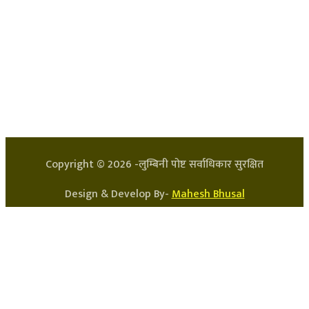
हाम्रो टिम
प्रधान सम्पादक: अर्जुन भुसाल
सन्चालक: लक्ष्मण घिमिरे
Copyright ©
2026
-लुम्बिनी पोष्ट सर्वाधिकार सुरक्षित
Design & Develop By-
Mahesh Bhusal