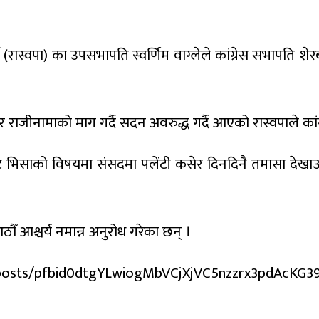
ार्टी (रास्वपा) का उपसभापति स्वर्णिम वाग्लेले कांग्रेस सभापति
ाजीनामाको माग गर्दै सदन अवरुद्ध गर्दै आएको रास्वपाले कांग्रे
भिसाको विषयमा संसदमा पलेंटी कसेर दिनदिनै तमासा देखाउनेह
ौँ आश्चर्य नमान्न अनुरोध गरेका छन् ।
/posts/pfbid0dtgYLwiogMbVCjXjVC5nzzrx3pdAcKG