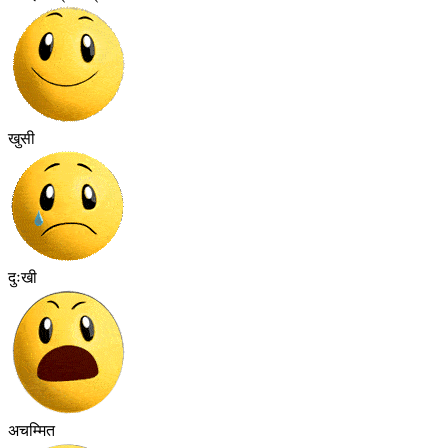
खुसी
दुःखी
अचम्मित