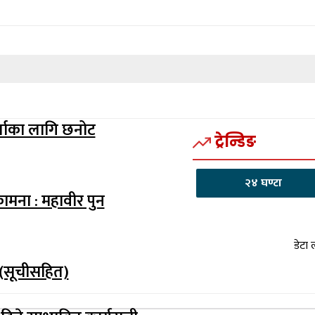
र्जाका लागि छनोट
ट्रेन्डिङ
२४ घण्टा
कामना : महावीर पुन
डेटा 
 (सूचीसहित)