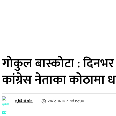
२४ साउन २०८३, आइतबार
लुम्बिनी प्रदेश
गृहपृष्ठ
समाज
राजनीति
गोकुल बास्कोटा : दिनभर
कांग्रेस नेताका कोठामा ध
लुम्बिनी पोष्ट
२०८२ असार ८ गते १२:३७