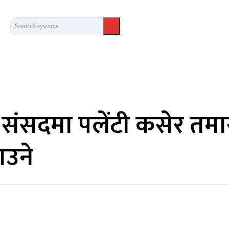
Search Keywords
कला/साहित्य
लेख / दृष्टिकोण
अन्तर्वार्ता
खेल
 संसदमा पलेंटी कसेर तमा
ाउने