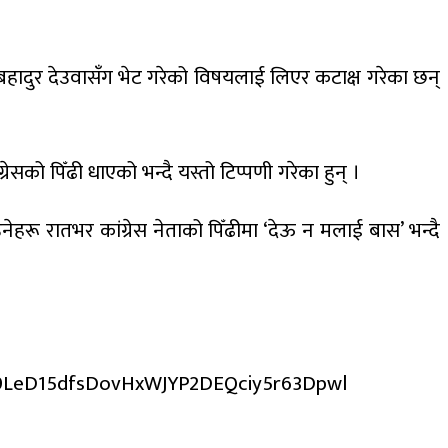
 शेरबहादुर देउवासँग भेट गरेको विषयलाई लिएर कटाक्ष गरेका छन्
सको पिँढी धाएको भन्दै यस्तो टिप्पणी गरेका हुन् ।
रू रातभर कांग्रेस नेताको पिँढीमा ‘देऊ न मलाई बास’ भन्दै
39LeD15dfsDovHxWJYP2DEQciy5r63Dpwl