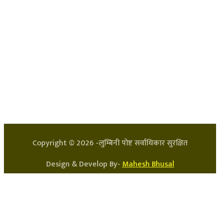
हाम्रो टिम
प्रधान सम्पादक: अर्जुन भुसाल
सन्चालक: लक्ष्मण घिमिरे
Copyright ©
2026
-लुम्बिनी पोष्ट सर्वाधिकार सुरक्षित
Design & Develop By-
Mahesh Bhusal