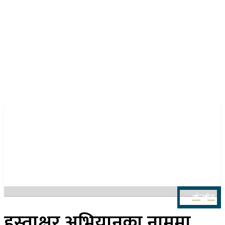
२३ साउन २०८३, शनिबार
खोज्नुहोस
हस्ताक्षर अभियानका नाममा