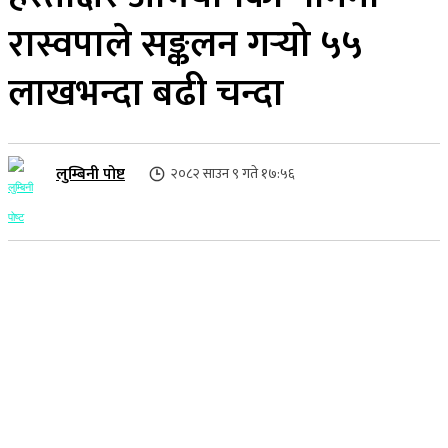
रास्वपाले सङ्कलन गर्‍यो ५५
लाखभन्दा बढी चन्दा
लुम्बिनी पोष्ट
२०८२ साउन ९ गते १७:५६