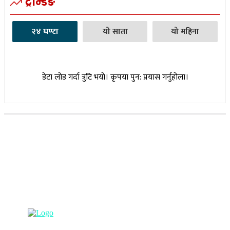
ट्रेन्डिङ
२४ घण्टा
यो साता
यो महिना
डेटा लोड गर्दा त्रुटि भयो। कृपया पुन: प्रयास गर्नुहोला।
सूचना विभाग दर्ता नम्बर : १७३०/०७६-७७
(अभ्यास मिडिया प्रा.ली द्वारा सञ्चालित)
प्रधान कार्यालय, बुद्धनगर, काठमाडौं
९८५७०६३८८२, ९८५७०६६०६७ info@lumbinipost.com