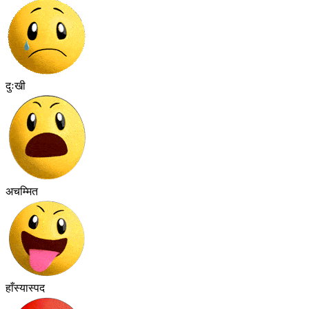
दुःखी
अचम्मित
हाँस्यास्पद