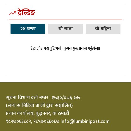
ट्रेन्डिङ
२४ घण्टा
यो साता
यो महिना
डेटा लोड गर्दा त्रुटि भयो। कृपया पुन: प्रयास गर्नुहोला।
सूचना विभाग दर्ता नम्बर : १७३०/०७६-७७
(अभ्यास मिडिया प्रा.ली द्वारा सञ्चालित)
प्रधान कार्यालय, बुद्धनगर, काठमाडौं
९८५७०६३८८२, ९८५७०६६०६७ info@lumbinipost.com