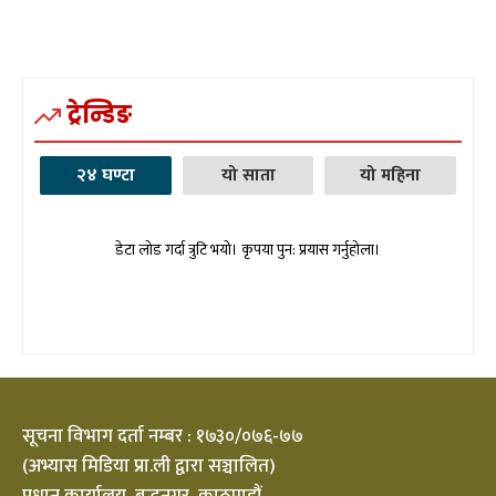
ट्रेन्डिङ
२४ घण्टा
यो साता
यो महिना
डेटा लोड गर्दा त्रुटि भयो। कृपया पुन: प्रयास गर्नुहोला।
सूचना विभाग दर्ता नम्बर : १७३०/०७६-७७
(अभ्यास मिडिया प्रा.ली द्वारा सञ्चालित)
प्रधान कार्यालय, बुद्धनगर, काठमाडौं