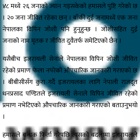
४८ मध्ये २६ जनाको ज्यान गइसकेको हमासले पुष्टि गरेको छ
। २० जना जीवित रहेका छन् । बाँकी दुई जनामध्ये एक जना
नेपालका विपिन जोशी पनि हुनुहुन्छ । जोशीसहित दुई
जनाको नाम मृतक र जीवित दुवैतर्फ समेटिएको छैन ।
यसैबीच इजरायली सेनाले नेपालका विपिन जोशी जीवित
रहेको प्रमाण फेला नपरेको औपचारिक जानकारी गराएको छ
। बीबीसीसँग कुरा गर्दै इजरायलका लागि नेपाली राजदूत
धनप्रसाद पण्डितले इजरायली सेनाले विपिन जीवित रहेको
प्रमाण नभेटिएको औपचारिक जानकारी गराएको बताउनुभयो
।
हमासले बन्धक फिर्ता गरेपछि त्यसको बदलामा इजरायलले