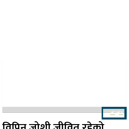
२२ साउन २०८३, शुक्रबार
खोज्नुहोस
विपिन जोशी जीवित रहेको