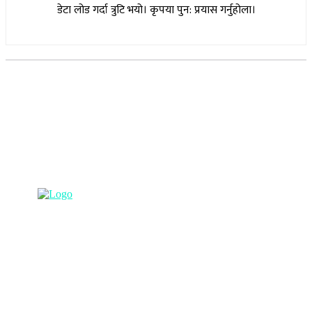
डेटा लोड गर्दा त्रुटि भयो। कृपया पुन: प्रयास गर्नुहोला।
सूचना विभाग दर्ता नम्बर : १७३०/०७६-७७
(अभ्यास मिडिया प्रा.ली द्वारा सञ्चालित)
प्रधान कार्यालय, बुद्धनगर, काठमाडौं
९८५७०६३८८२, ९८५७०६६०६७ info@lumbinipost.com
हाम्रो टिम