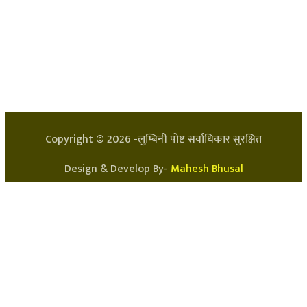
हाम्रो टिम
प्रधान सम्पादक: अर्जुन भुसाल
सन्चालक: लक्ष्मण घिमिरे
Copyright ©
2026
-लुम्बिनी पोष्ट सर्वाधिकार सुरक्षित
Design & Develop By-
Mahesh Bhusal