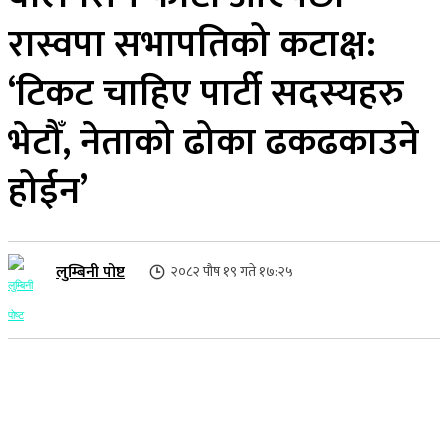
रास्वपा सभापतिको कटाक्ष:
‘टिकट चाहिए पार्टी सदस्यहरु
भेटौँ, नेताको ढोका ढकढकाउने
होईन’
लुम्बिनी पोष्ट
२०८२ पौष १९ गते १७:२५