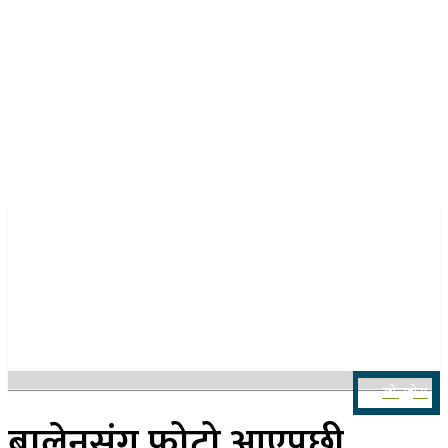
२४ साउन २०८३, आइतबार
खोज्नुहोस
बालेनसंग फोटो आएपछी