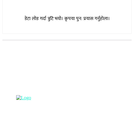
डेटा लोड गर्दा त्रुटि भयो। कृपया पुन: प्रयास गर्नुहोला।
सूचना विभाग दर्ता नम्बर : १७३०/०७६-७७
(अभ्यास मिडिया प्रा.ली द्वारा सञ्चालित)
प्रधान कार्यालय, बुद्धनगर, काठमाडौं
९८५७०६३८८२, ९८५७०६६०६७ info@lumbinipost.com