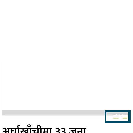
२२ साउन २०८३, शुक्रबार
खोज्नुहोस
अर्घाखाँचीमा ३३ जना