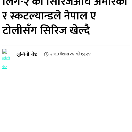
लिग-२ को सिरिजअघि अमेरिका
र स्कटल्यान्डले नेपाल ए
टोलीसँग सिरिज खेल्दै
लुम्बिनी पोष्ट
२०८३ वैशाख २४ गते १२:२४