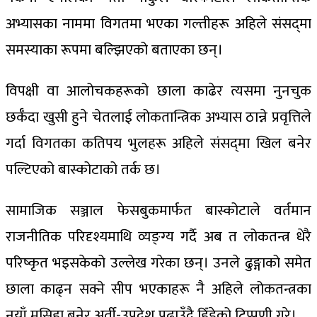
अभ्यासका नाममा विगतमा भएका गल्तीहरू अहिले संसद्‍मा
समस्याका रूपमा बल्झिएको बताएका छन्।
विपक्षी वा आलोचकहरूको छाला काढेर त्यसमा नुनचुक
छर्कँदा खुसी हुने चेतलाई लोकतान्त्रिक अभ्यास ठान्ने प्रवृत्तिले
गर्दा विगतका कतिपय भुलहरू अहिले संसद्‍मा खिल बनेर
पल्टिएको बास्कोटाको तर्क छ।
सामाजिक सञ्जाल फेसबुकमार्फत बास्कोटाले वर्तमान
राजनीतिक परिदृश्यमाथि व्यङ्ग्य गर्दै अब त लोकतन्त्र धेरै
परिष्कृत भइसकेको उल्लेख गरेका छन्। उनले ढुङ्गाको समेत
छाला काढ्न सक्ने सीप भएकाहरू नै अहिले लोकतन्त्रका
नयाँ मसिहा बनेर अर्ती-उपदेश पढाउँदै हिँडेको टिप्पणी गरे।