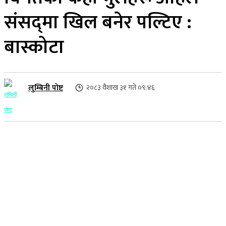
संसद्‍मा खिल बनेर पल्टिए :
बास्कोटा
लुम्बिनी पोष्ट
२०८३ वैशाख ३१ गते ०९:४६