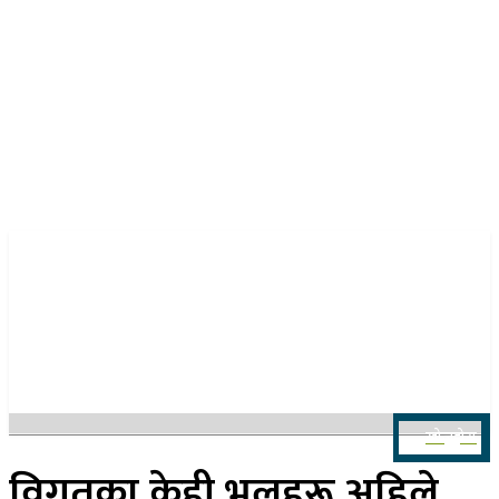
२२ साउन २०८३, शुक्रबार
खोज्नुहोस
विगतका केही भुलहरू अहिले