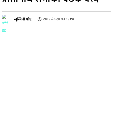
लुम्बिनी पोष्ट
२०८१ जेष्ठ २० गते ०९:१४