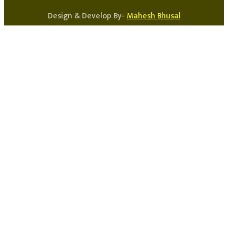
Design & Develop By-
Mahesh Bhusal