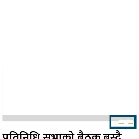
२४ साउन २०८३, आइतबार
खोज्नुहोस
प्रतिनिधि सभाको बैठक बस्दै