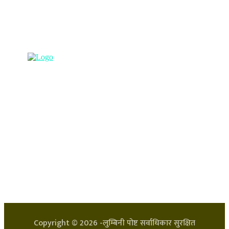
(अभ्यास मिडिया प्रा.ली द्वारा सञ्चालित)
प्रधान कार्यालय, बुद्धनगर, काठमाडौं
९८५७०६३८८२, ९८५७०६६०६७ info@lumbinipost.com
हाम्रो टिम
प्रधान सम्पादक: अर्जुन भुसाल
सन्चालक: लक्ष्मण घिमिरे
Copyright ©
2026
-लुम्बिनी पोष्ट सर्वाधिकार सुरक्षित