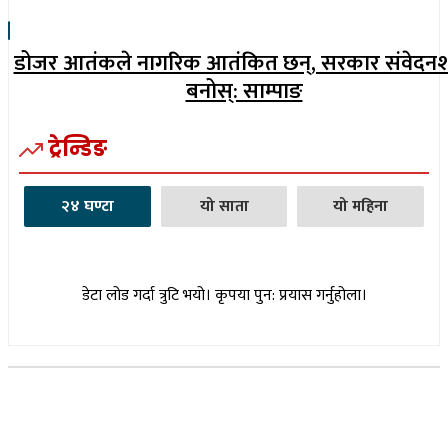
डोजर आतंकले नागरिक आतंकित छन्, सरकार संवेदन
बनोस्: साम्पाङ
ट्रेन्डिङ
२४ घण्टा
यो साता
यो महिना
डेटा लोड गर्दा त्रुटि भयो। कृपया पुन: प्रयास गर्नुहोला।
सूचना विभाग दर्ता नम्बर : १७३०/०७६-७७