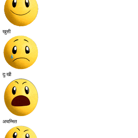
खुसी
दुःखी
अचम्मित