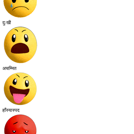
दुःखी
अचम्मित
हाँस्यास्पद