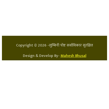
हाम्रो टिम
प्रधान सम्पादक: अर्जुन भुसाल
सन्चालक: लक्ष्मण घिमिरे
Copyright ©
2026
-लुम्बिनी पोष्ट सर्वाधिकार सुरक्षित
Design & Develop By-
Mahesh Bhusal