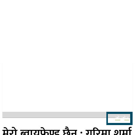
२२ साउन २०८३, शुक्रबार
खोज्नुहोस
मेरो ब्वायफ्रेण्ड छैन : गरिमा शर्मा