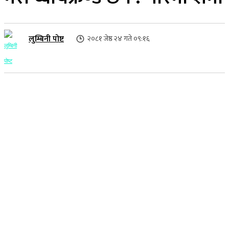
लुम्बिनी पोष्ट
२०८१ जेष्ठ २४ गते ०९:१६