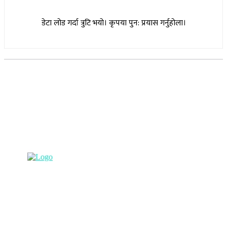
डेटा लोड गर्दा त्रुटि भयो। कृपया पुन: प्रयास गर्नुहोला।
सूचना विभाग दर्ता नम्बर : १७३०/०७६-७७
(अभ्यास मिडिया प्रा.ली द्वारा सञ्चालित)
प्रधान कार्यालय, बुद्धनगर, काठमाडौं
९८५७०६३८८२, ९८५७०६६०६७ info@lumbinipost.com