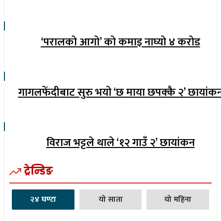
‘परालको आगो’ को कमाइ नाघ्यो ४ करोड
गागलफेंदीबाट सुरु भयो ‘छ माया छपक्कै २’ छायांक
विराज भट्टले थाले ‘१२ गाउँ २’ छायांकन
ट्रेन्डिङ
२४ घण्टा
यो साता
यो महिना