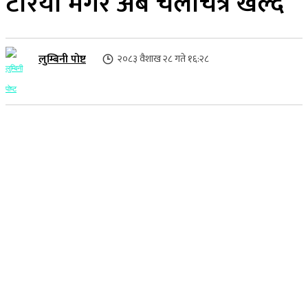
टेरिया मगर अब चलचित्र खेल्दै
लुम्बिनी पोष्ट
२०८३ वैशाख २८ गते १६:२८