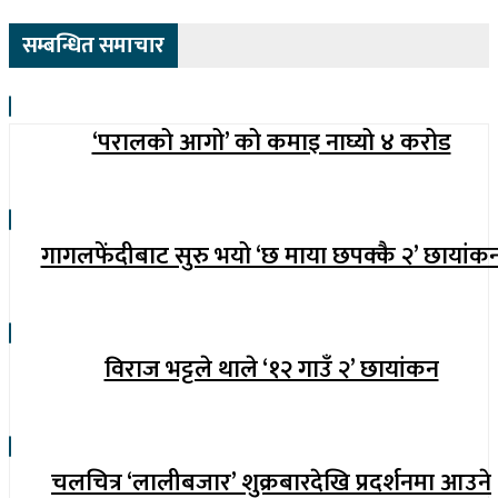
सम्बन्धित समाचार
‘परालको आगो’ को कमाइ नाघ्यो ४ करोड
गागलफेंदीबाट सुरु भयो ‘छ माया छपक्कै २’ छायांक
विराज भट्टले थाले ‘१२ गाउँ २’ छायांकन
चलचित्र ‘लालीबजार’ शुक्रबारदेखि प्रदर्शनमा आउने