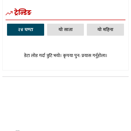
ट्रेन्डिङ
२४ घण्टा
यो साता
यो महिना
डेटा लोड गर्दा त्रुटि भयो। कृपया पुन: प्रयास गर्नुहोला।
सूचना विभाग दर्ता नम्बर : १७३०/०७६-७७
(अभ्यास मिडिया प्रा.ली द्वारा सञ्चालित)
प्रधान कार्यालय, बुद्धनगर, काठमाडौं
९८५७०६३८८२, ९८५७०६६०६७ info@lumbinipost.com