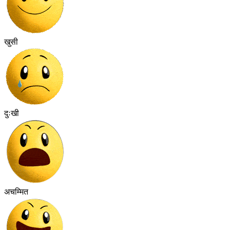
खुसी
दुःखी
अचम्मित