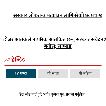
सरकार लोकतन्त्र भत्काउन लागिपरेको छः प्रचण्ड
डोजर आतंकले नागरिक आतंकित छन्, सरकार संवेदन
बनोस्: साम्पाङ
ट्रेन्डिङ
२४ घण्टा
यो साता
यो महिना
डेटा लोड गर्दा त्रुटि भयो। कृपया पुन: प्रयास गर्नुहोला।