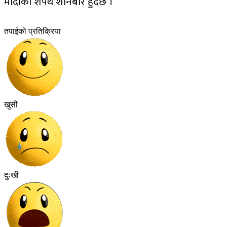
मोदीको शपथ शनिबार हुँदैछ ।
तपाईको प्रतिक्रिया
खुसी
दुःखी