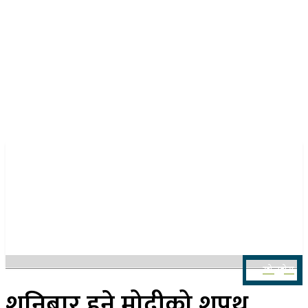
२२ साउन २०८३, शुक्रबार
खोज्नुहोस
शनिबार हुने मोदीको शपथ