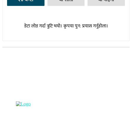
डेटा लोड गर्दा त्रुटि भयो। कृपया पुन: प्रयास गर्नुहोला।
सूचना विभाग दर्ता नम्बर : १७३०/०७६-७७
(अभ्यास मिडिया प्रा.ली द्वारा सञ्चालित)
प्रधान कार्यालय, बुद्धनगर, काठमाडौं
९८५७०६३८८२, ९८५७०६६०६७ info@lumbinipost.com