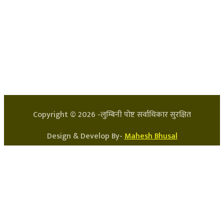
हाम्रो टिम
प्रधान सम्पादक: अर्जुन भुसाल
सन्चालक: लक्ष्मण घिमिरे
Copyright ©
2026
-लुम्बिनी पोष्ट सर्वाधिकार सुरक्षित
Design & Develop By-
Mahesh Bhusal