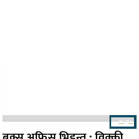
२४ साउन २०८३, आइतबार
खोज्नुहोस
बक्स अफिस भिडन्त : विक्की