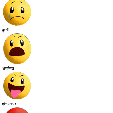
दुःखी
अचम्मित
हाँस्यास्पद