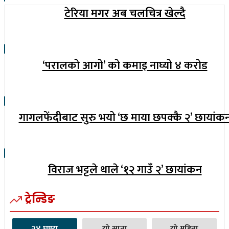
टेरिया मगर अब चलचित्र खेल्दै
‘परालको आगो’ को कमाइ नाघ्यो ४ करोड
गागलफेंदीबाट सुरु भयो ‘छ माया छपक्कै २’ छायांक
विराज भट्टले थाले ‘१२ गाउँ २’ छायांकन
ट्रेन्डिङ
२४ घण्टा
यो साता
यो महिना