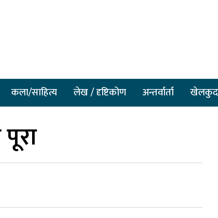
कला/साहित्य
लेख / दृष्टिकोण
अन्तर्वार्ता
खेलकुद
पूरा