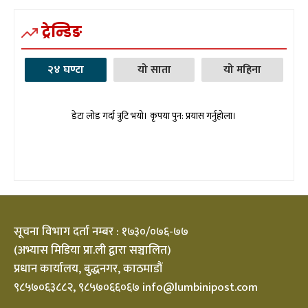
ट्रेन्डिङ
२४ घण्टा
यो साता
यो महिना
डेटा लोड गर्दा त्रुटि भयो। कृपया पुन: प्रयास गर्नुहोला।
सूचना विभाग दर्ता नम्बर : १७३०/०७६-७७
(अभ्यास मिडिया प्रा.ली द्वारा सञ्चालित)
प्रधान कार्यालय, बुद्धनगर, काठमाडौं
९८५७०६३८८२, ९८५७०६६०६७ info@lumbinipost.com