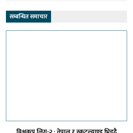
सम्बन्धित समाचार
विश्वकप लिग-२ : नेपाल र स्कटल्याण्ड भिड्दै