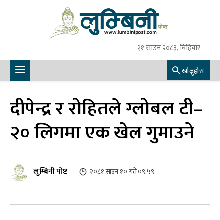
२१ साउन २०८३, बिहिबार
खोज्नुहोस
दीपेन्द्र र रोहितले ग्लोबल टी–
२० लिगमा एक खेल गुमाउने
लुम्बिनी पोष्ट
२०८१ साउन १० गते ०९:५९