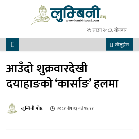
२५ साउन २०८३, सोमबार
खोज्नुहोस
आउँदो शुक्रवारदेखी
दयाहाङको ‘कार्साङ’ हलमा
लुम्बिनी पोष्ट
२०८१ पौष २३ गते १६:११