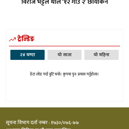
विराज भट्टले थाले ‘१२ गाउँ २’ छायांकन
ट्रेन्डिङ
२४ घण्टा
यो साता
यो महिना
डेटा लोड गर्दा त्रुटि भयो। कृपया पुन: प्रयास गर्नुहोला।
सूचना विभाग दर्ता नम्बर : १७३०/०७६-७७