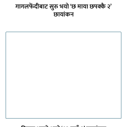
गागलफेंदीबाट सुरु भयो ‘छ माया छपक्कै २’
छायांकन