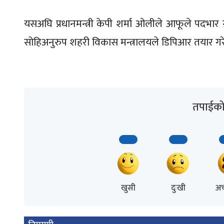
यसअघि प्रधानमन्त्री केपी शर्मा ओलीले आफूले पदभार ग्र
सोहिअनुरुप शहरी विकास मन्त्रालयले डिपिआर तयार गरेर
तपाईको 
खुसी
दुःखी
अच