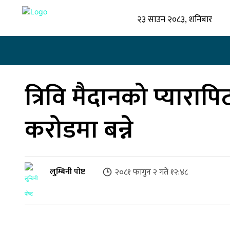
२३ साउन २०८३, शनिबार
गृहपृष्ठ
समाज
राजनीति
लुम्बिनी प्रदेश
त्रिवि मैदानको प्यारा
करोडमा बन्ने
लुम्बिनी पोष्ट
२०८१ फागुन २ गते १२:४८