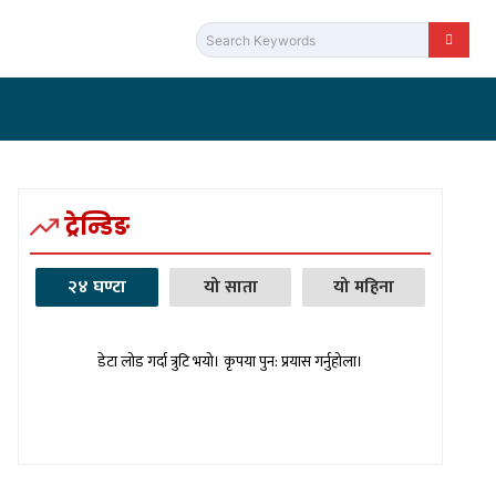
Search Keywords
कुद
सामाजिक सञ्जाल
भिडियो
MORE
ट्रेन्डिङ
२४ घण्टा
यो साता
यो महिना
डेटा लोड गर्दा त्रुटि भयो। कृपया पुन: प्रयास गर्नुहोला।