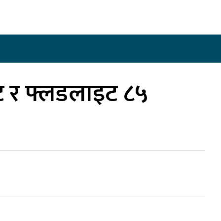
कला/साहित्य
लेख / दृष्टिकोण
अन्तर्वार्ता
खेल
पिट र फ्लडलाइट ८५