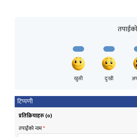
तपाईको 
खुसी
दुःखी
अच
टिप्पणी
प्रतिक्रियाहरु (
०
)
तपाईंको नाम
*