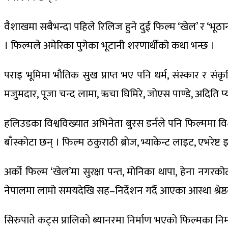
वैशाखमा सबैभन्दा पहिले रिलिज हुने दुई फिल्म ‘खेल’ र ‘भूठ
। फिल्मले अमेरिका पुगेका भूटानी शरणार्थीको कथा भन्छ ।
पराइ भूमिमा भौतिक सुख प्राप्त भए पनि धर्म, संस्कार र संक
मजुमदार, पूजा चन्द लामा, ऋचा घिमिरे, जोएस पाण्डे, अदिति प
हलिउडका विश्वविख्यात अभिनेता बु्रस डर्नले पनि फिल्ममा विश
बाँस्कोटा छन् । फिल्म ठकुराठी ब्रोज, भ्याकेन्ट लाइट, एभरेष्
अर्को फिल्म ‘खेल’मा सुरक्षा पन्त, मोनिका थापा, हेना 
नेपालमा लामो समयदेखि सह–निर्देशन गर्दै आएका आस्था श्रेष्ठल
सिरुपाते कट्स प्रालिको ब्यानरमा निर्माण भएको फिल्मका नि