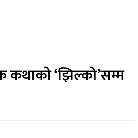
MORE
कुद
सामाजिक सञ्जाल
भिडियो
क कथाको ‘झिल्को’सम्म