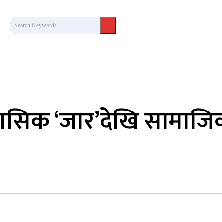
Search Keywords
कला/साहित्य
लेख / दृष्टिकोण
अन्तर्वार्ता
खेल
हासिक ‘जार’देखि सामाजि