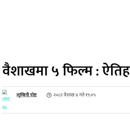
२१ साउन २०८३, बिहिबार
लुम्बिनी प्रदेश
गृहपृष्ठ
समाज
राजनीति
वैशाखमा ५ फिल्म : ऐति
लुम्बिनी पोष्ट
२०८२ वैशाख ४ गते १९:०५