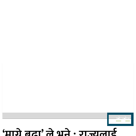
२४ साउन २०८३, आइतबार
खोज्नुहोस
‘माग्ने बुढा’ ले भने : राज्यलाई