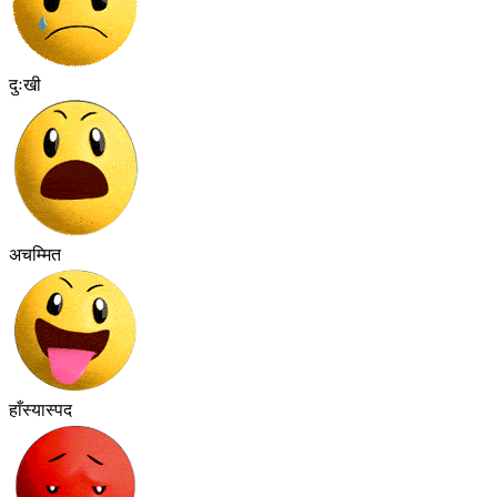
दुःखी
अचम्मित
हाँस्यास्पद