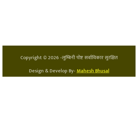
हाम्रो टिम
प्रधान सम्पादक: अर्जुन भुसाल
सन्चालक: लक्ष्मण घिमिरे
Copyright ©
2026
-लुम्बिनी पोष्ट सर्वाधिकार सुरक्षित
Design & Develop By-
Mahesh Bhusal