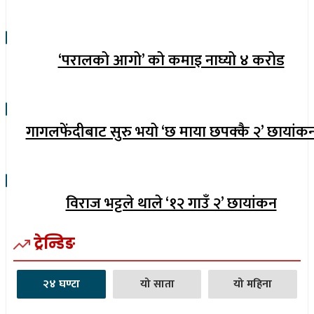
‘परालको आगो’ को कमाइ नाघ्यो ४ करोड
गागलफेंदीबाट सुरु भयो ‘छ माया छपक्कै २’ छायांक
विराज भट्टले थाले ‘१२ गाउँ २’ छायांकन
ट्रेन्डिङ
२४ घण्टा
यो साता
यो महिना