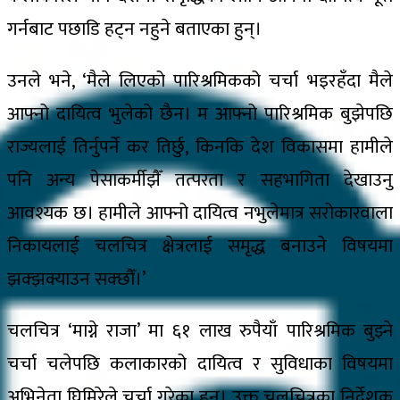
गर्नबाट पछाडि हट्न नहुने बताएका हुन्।
उनले भने, ‘मैले लिएको पारिश्रमिकको चर्चा भइरहँदा मैले
आफ्नो दायित्व भुलेको छैन। म आफ्नो पारिश्रमिक बुझेपछि
राज्यलाई तिर्नुपर्ने कर तिर्छु, किनकि देश विकासमा हामीले
पनि अन्य पेसाकर्मीझैँ तत्परता र सहभागिता देखाउनु
आवश्यक छ। हामीले आफ्नो दायित्व नभुलेमात्र सरोकारवाला
निकायलाई चलचित्र क्षेत्रलाई समृद्ध बनाउने विषयमा
झक्झक्याउन सक्छौँ।’
चलचित्र ‘माग्ने राजा’ मा ६१ लाख रुपैयाँ पारिश्रमिक बुझ्ने
चर्चा चलेपछि कलाकारको दायित्व र सुविधाका विषयमा
अभिनेता घिमिरेले चर्चा गरेका हुन्। उक्त चलचित्रका निर्देशक