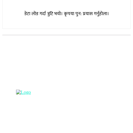
डेटा लोड गर्दा त्रुटि भयो। कृपया पुन: प्रयास गर्नुहोला।
सूचना विभाग दर्ता नम्बर : १७३०/०७६-७७
(अभ्यास मिडिया प्रा.ली द्वारा सञ्चालित)
प्रधान कार्यालय, बुद्धनगर, काठमाडौं
९८५७०६३८८२, ९८५७०६६०६७ info@lumbinipost.com