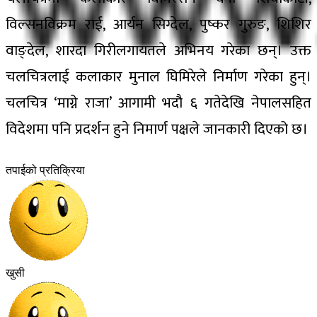
विल्सनविक्रम राई, आर्यन सिग्देल, पुष्कर गुरुङ, शिशिर
वाङ्देल, शारदा गिरीलगायतले अभिनय गरेका छन्। उक्त
चलचित्रलाई कलाकार मुनाल घिमिरेले निर्माण गरेका हुन्।
चलचित्र ‘माग्ने राजा’ आगामी भदौ ६ गतेदेखि नेपालसहित
विदेशमा पनि प्रदर्शन हुने निमार्ण पक्षले जानकारी दिएको छ।
तपाईको प्रतिक्रिया
खुसी