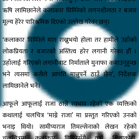
ऋषि लामिछानेले कलाकार घिमिरेको लगनशीलता र बजार
मूल्य हेरेर पारिश्रमिक दिएको उल्लेख गरेका छन्।
‘कलाकार घिमिरेले माग राख्नुभयो होला तर हामीले उहाँको
लोकप्रियता र बजारको अस्तित्व हरेर लगानी गरेका हौँ ।
उहाँलाई गरिएको लगानीबाट निर्माताले मुनाफा कमाउनुहुन्छ
भने त्यसमा कसैले आपत्ति मान्नुपर्ने ठाउँ छैन’, निर्देशक
लामिछानेले भने।
आफूले आफूलाई राजा ठान्ने स्वभाव रहेको एक व्यक्तिको
कथालाई चलचित्र ‘माग्ने राजा’ मा प्रस्तुत गरिएको उनको
भनाइ थियो। सामीप्यराज तिमल्सेनाको लेखन रहेको
चलचित्रमा कलाकार घिमिरेसँगै वर्षा शिवाकोटी,