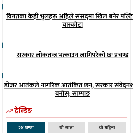
विगतका केही भुलहरू अहिले संसद्‍मा खिल बनेर पल्टि
बास्कोटा
सरकार लोकतन्त्र भत्काउन लागिपरेको छः प्रचण्ड
डोजर आतंकले नागरिक आतंकित छन्, सरकार संवेदन
बनोस्: साम्पाङ
ट्रेन्डिङ
२४ घण्टा
यो साता
यो महिना