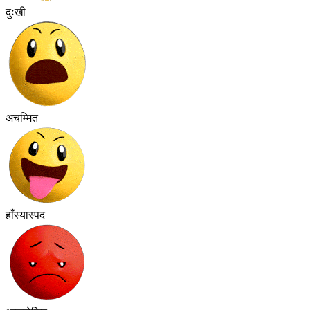
दुःखी
अचम्मित
हाँस्यास्पद