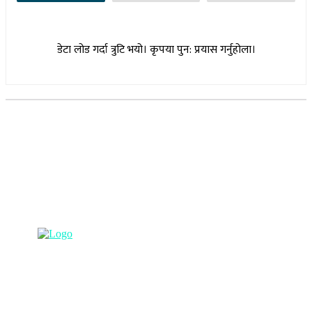
डेटा लोड गर्दा त्रुटि भयो। कृपया पुन: प्रयास गर्नुहोला।
सूचना विभाग दर्ता नम्बर : १७३०/०७६-७७
(अभ्यास मिडिया प्रा.ली द्वारा सञ्चालित)
प्रधान कार्यालय, बुद्धनगर, काठमाडौं
९८५७०६३८८२, ९८५७०६६०६७ info@lumbinipost.com