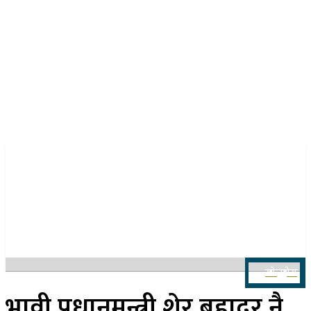
२३ साउन २०८३, शनिबार
खोज्नुहोस
भावी प्रधानमन्त्री शेर बहादुर नै