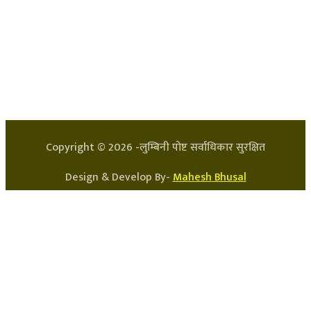
हाम्रो टिम
प्रधान सम्पादक: अर्जुन भुसाल
सन्चालक: लक्ष्मण घिमिरे
Copyright ©
2026
-लुम्बिनी पोष्ट सर्वाधिकार सुरक्षित
Design & Develop By-
Mahesh Bhusal