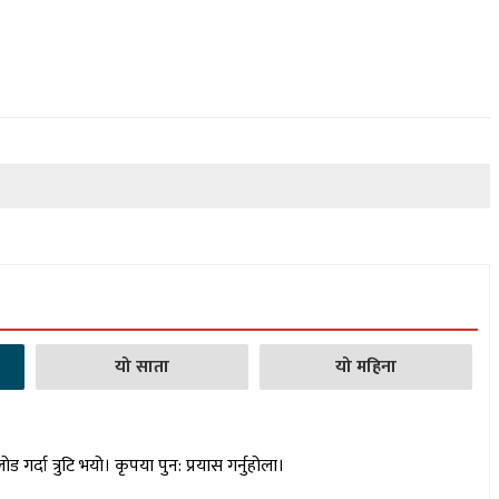
यो साता
यो महिना
लोड गर्दा त्रुटि भयो। कृपया पुन: प्रयास गर्नुहोला।