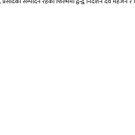
्रसादको सम्पादन रहेको फिल्ममा द्वन्द्व निर्देशन देव महर्जन 