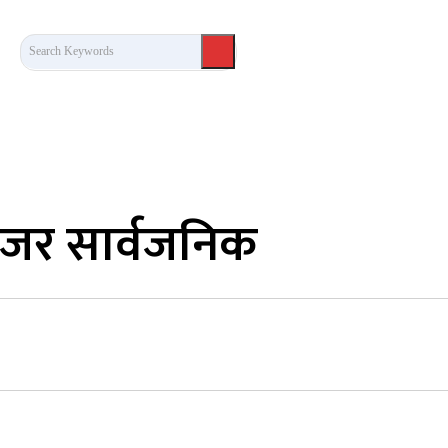
Search Keywords
कला/साहित्य
लेख / दृष्टिकोण
अन्तर्वार्ता
खेल
िजर सार्वजनिक