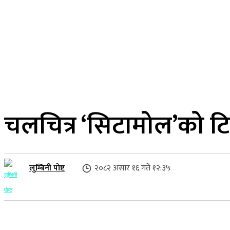
२३ साउन २०८३, शनिबार
लुम्बिनी प्रदेश
गृहपृष्ठ
समाज
राजनीति
चलचित्र ‘सिटामोल’को ट
लुम्बिनी पोष्ट
२०८२ असार १६ गते १२:३५