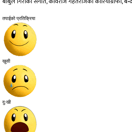
बाबुल गिरीको संगीत, कविराज गहतराजको कोरियोग्राफी, बन्दे प
तपाईको प्रतिक्रिया
खुसी
दुःखी