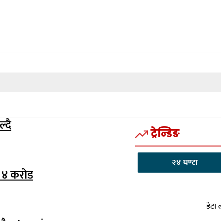
्दै
ट्रेन्डिङ
२४ घण्टा
 ४ करोड
डेटा 