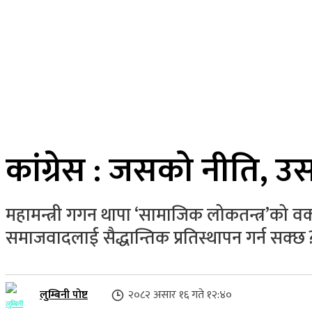
२१ साउन २०८३, बिहिबार
लुम्बिनी प्रदेश
गृहपृष्ठ
समाज
राजनीति
कांग्रेस : जसको नीति, उस
महामन्त्री गगन थापा ‘सामाजिक लोकतन्त्र’को वका
समाजवादलाई सैद्धान्तिक प्रतिस्थापन गर्न सक्छ ? का
लुम्बिनी पोष्ट
२०८२ असार १६ गते १२:४०