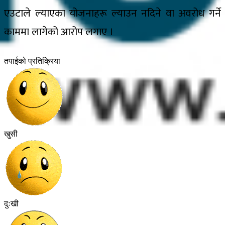
एउटाले ल्याएका योजनाहरू ल्याउन नदिने वा अवरोध गर्ने
काममा लागेको आरोप लगाए ।
तपाईको प्रतिक्रिया
खुसी
दुःखी