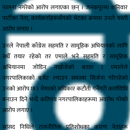
पालना नगरेको आरोप लगाएका छन् । जनकपुरमा शनिवार
पार्टीका नेता, कार्यकर्ताहरूसँगको भेटका क्रममा उनले यस्तो
आरोप लगाए ।
उनले नेपाली काँग्रेस सहमति र सामूहिक अभियानको लागि
सधैँ तयार रहेको तर एमाले भने सहमति र सामूहिक
अभियानमा जोडिन नखोजेको बताए । एमालेले
नगरपालिकाको बजेट ल्याउन समस्या सिर्जना गरिरहेको
उनको आरोप छ । मेयरको अधिकार कटौती गर्नेगरी कार्यविधि
बनाउन दिने भन्दै कतिपय नगरपालिकाहरूमा अवरोध गरेको
आरोप लगाए ।
सांसद निधिले राजनीतिक प्रतिशोधका कारण नेताहरू