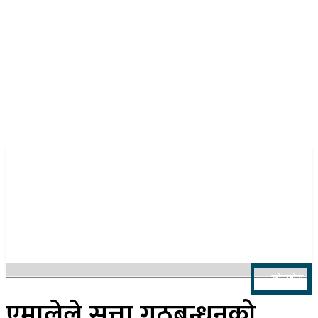
२२ साउन २०८३, शुक्रबार
खोज्नुहोस
एमालेले सत्ता गठबन्धनको