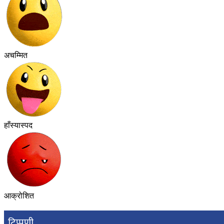
अचम्मित
हाँस्यास्पद
आक्रोशित
टिप्पणी