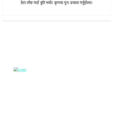
डेटा लोड गर्दा त्रुटि भयो। कृपया पुन: प्रयास गर्नुहोला।
सूचना विभाग दर्ता नम्बर : १७३०/०७६-७७
(अभ्यास मिडिया प्रा.ली द्वारा सञ्चालित)
प्रधान कार्यालय, बुद्धनगर, काठमाडौं
९८५७०६३८८२, ९८५७०६६०६७ info@lumbinipost.com
हाम्रो टिम