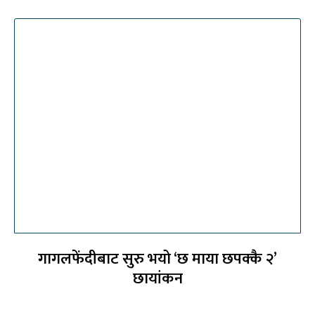
गागलफेंदीबाट सुरु भयो ‘छ माया छपक्कै २’
छायांकन