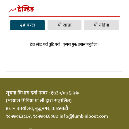
ट्रेन्डिङ
२४ घण्टा
यो साता
यो महिना
डेटा लोड गर्दा त्रुटि भयो। कृपया पुन: प्रयास गर्नुहोला।
सूचना विभाग दर्ता नम्बर : १७३०/०७६-७७
(अभ्यास मिडिया प्रा.ली द्वारा सञ्चालित)
प्रधान कार्यालय, बुद्धनगर, काठमाडौं
९८५७०६३८८२, ९८५७०६६०६७ info@lumbinipost.com