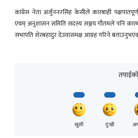
कांग्रेस नेता अर्जुननरसिंह केसीले कारबाही पक्षपातपूर्
एवम् अनुशासन समिति सदस्य सञ्जय गौतमले पनि कारबाहीक
सभापति शेरबहादुर देउवासमक्ष आग्रह गरिने बताउनुभए
तपाईको 
खुसी
दुःखी
अच