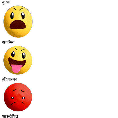
दुःखी
अचम्मित
हाँस्यास्पद
आक्रोशित