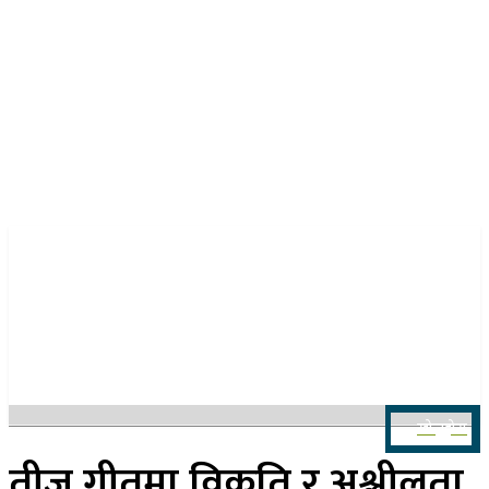
२२ साउन २०८३, शुक्रबार
खोज्नुहोस
तीज गीतमा विकृति र अश्लीलता