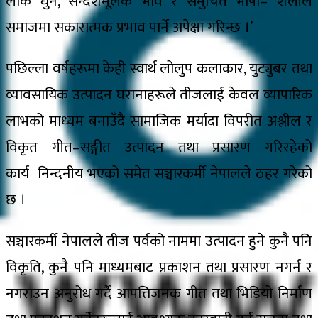
लोक धुन, सन्देशमूलक भाव र समुचित भाषा– शैलीले
समाजमा सकारात्मक प्रभाव पार्ने अपेक्षा गरिन्छ ।’
पछिल्ला वर्षहरूमा केही स्वार्थ लोलुप कलाकार, युट्युबर तथा
व्यावसायिक उत्पादन घरानाहरूले तीजलाई केवल व्यापारिक
लाभको माध्यम बनाउँदै सामाजिक मर्यादा विपरीत अश्लील र
विकृत गीत–सङ्गीत उत्पादन तथा प्रसारण गरिरहेको
कार्य निन्दनीय भएको समेत सञ्चारकर्मी नेपालले ठहर गरेको
छ ।
सञ्चारकर्मी नेपालले तीज पर्वको नाममा उत्पादन हुने कुनै पनि
विकृति, कुनै पनि माध्यमबाट प्रकाशन तथा प्रसारण नगर्न र
नगराउन अनुरोध गर्दै आपत्तिजनक गीत तथा भिडियो निर्माण