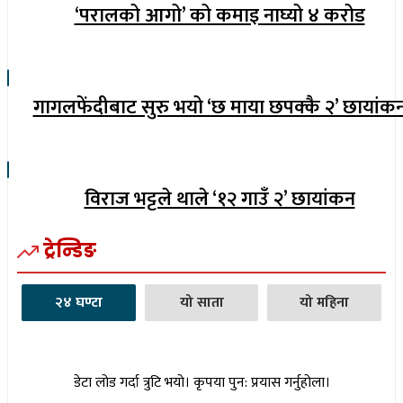
‘परालको आगो’ को कमाइ नाघ्यो ४ करोड
गागलफेंदीबाट सुरु भयो ‘छ माया छपक्कै २’ छायांक
विराज भट्टले थाले ‘१२ गाउँ २’ छायांकन
ट्रेन्डिङ
२४ घण्टा
यो साता
यो महिना
डेटा लोड गर्दा त्रुटि भयो। कृपया पुन: प्रयास गर्नुहोला।