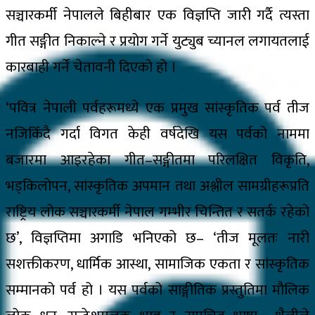
सञ्चारकर्मी नेपालले बिहीबार एक विज्ञप्ति जारी गर्दै त्यस्ता
गीत सङ्गीत निकाल्ने र प्रयोग गर्ने युट्युब च्यानल लगायतलाई
कारबाही गर्ने चेतावनी दिएको हो ।
‘पवित्र नेपाली पर्वहरूमध्ये एक प्रमुख सांस्कृतिक पर्व तीज
नजिकिँदै गर्दा विगत केही वर्षदेखि यस पर्वको नाममा
बजारमा आइरहेका गीत–सङ्गीतमा परिलक्षित विकृति,
भड्किलोपन, सांस्कृतिक अपमान तथा अश्लील सामग्रीहरूप्रति
राष्ट्रिय लोक सञ्चारकर्मी नेपाल गम्भीर चिन्तित र सतर्क रहेको
छ’, विज्ञप्तिमा अगाडि भनिएको छ– ‘तीज मूलतः नारी
सशक्तीकरण, धार्मिक आस्था, सामाजिक एकता र सांस्कृतिक
सम्मानको पर्व हो । यस पर्वको साङ्गीतिक प्रस्तुतिमा मौलिक