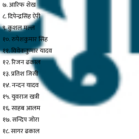
७. आरिफ शेख
८. दिपेन्द्रसिंह ऐरी
९. कुशल मल्ल
१०. रुपेशकुमार सिंह
११. विवेककुमार यादव
१२. रिजन ढकाल
१३. प्रतिश जिसी
१४. नन्दन यादव
१५. युवराज खत्री
१६. साहब आलम
१७. सन्दिप जोरा
१८. सागर ढकाल