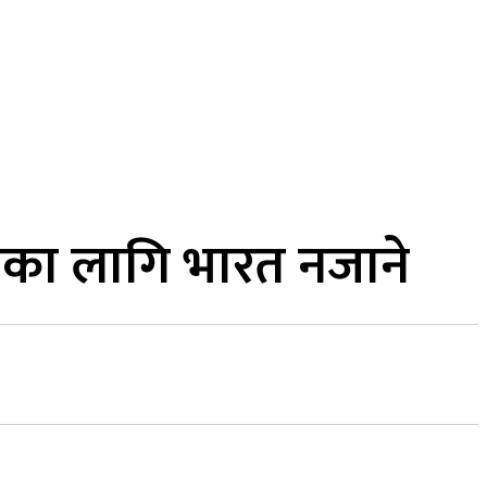
MORE
कुद
सामाजिक सञ्जाल
भिडियो
णका लागि भारत नजाने