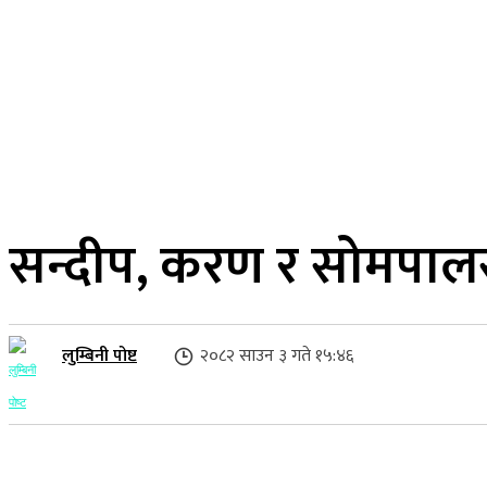
२१ साउन २०८३, बिहिबार
लुम्बिनी प्रदेश
गृहपृष्ठ
समाज
राजनीति
सन्दीप, करण र सोमपालस
लुम्बिनी पोष्ट
२०८२ साउन ३ गते १५:४६