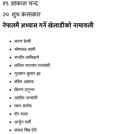
१९. आकाश चन्द
२०. शुभ कंसाकार
नेपालमै अभ्यास गर्ने खेलाडीको नामावली
करण केसी
सोमपाल कामी
सन्दीप लामिछाने
ललित नारायण राजवंशी
गुलशन कुमार झा
बसिर अहमद
किरण ठगुन्ना
आदील अन्सारी
पवन सर्राफ
शेर मल्ल
अर्जुन घर्ती
कमल सिंह ऐरी