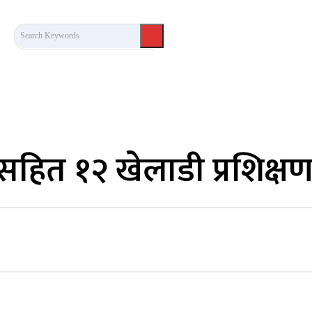
Search Keywords
कला/साहित्य
लेख / दृष्टिकोण
अन्तर्वार्ता
खेल
हित १२ खेलाडी प्रशिक्ष