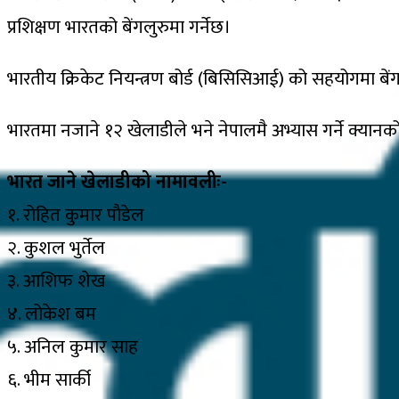
प्रशिक्षण भारतको बेंगलुरुमा गर्नेछ।
भारतीय क्रिकेट नियन्त्रण बोर्ड (बिसिसिआई) को सहयोगमा बेंगल
भारतमा नजाने १२ खेलाडीले भने नेपालमै अभ्यास गर्ने क्यान
भारत जाने खेलाडीको नामावलीः-
१. रोहित कुमार पौडेल
२. कुशल भुर्तेल
३. आशिफ शेख
४. लोकेश बम
५. अनिल कुमार साह
६. भीम सार्की