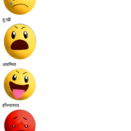
दुःखी
अचम्मित
हाँस्यास्पद