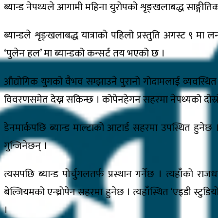
ब्यान्ड नेपथ्यले आगामी महिना युरोपको शृङ्खलाबद्ध साङ्गीतिक य
ब्यान्डले शृङ्खलाबद्ध यात्राको पहिलो प्रस्तुति अगस्ट ९ मा 
‘पुलेन हल’ मा ब्यान्डको कन्सर्ट तय भएको छ ।
औद्योगिक युगको वैभव सम्झाउने पुरानो गोदामलाई व्यवस्थ
विवरणसमेत देख्न सकिन्छ । कोपेनहेगन सहरमा नेपथ्यको दोस्र
डेनमार्कपछि ब्यान्ड माल्टाको आटार्ड सहरमा उपस्थित हुनेछ 
गुन्जिनेछन् ।
त्यसपछि ब्यान्ड पोर्चुगलतर्फ प्रस्थान गर्नेछ । त्यहाँको र
बेल्जियमको एन्थ्रोपेन सहरमा हुनेछ । त्यहाँस्थित ‘एइडी स्टुडियो
।