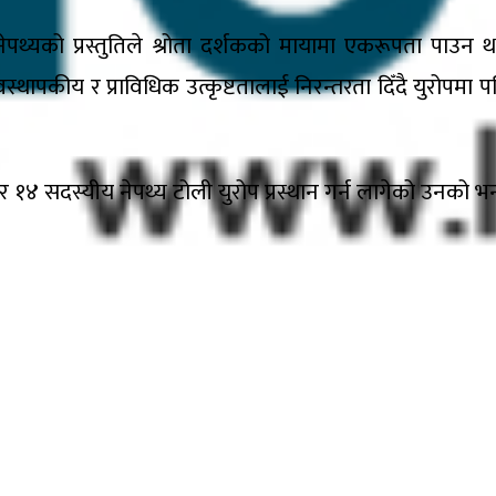
पथ्यको प्रस्तुतिले श्रोता दर्शकको मायामा एकरूपता पाउन 
 व्यवस्थापकीय र प्राविधिक उत्कृष्टतालाई निरन्तरता दिँदै युरोप
र १४ सदस्यीय नेपथ्य टोली युरोप प्रस्थान गर्न लागेको उनको भ