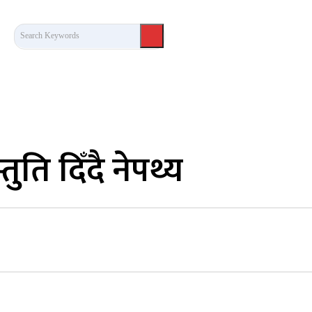
Search Keywords
कला/साहित्य
लेख / दृष्टिकोण
अन्तर्वार्ता
खेल
तुति दिँदै नेपथ्य