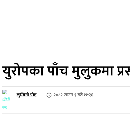
२३ साउन २०८३, शनिबार
लुम्बिनी प्रदेश
गृहपृष्ठ
समाज
राजनीति
युरोपका पाँच मुलुकमा प्रस्
लुम्बिनी पोष्ट
२०८२ साउन ९ गते ११:२६