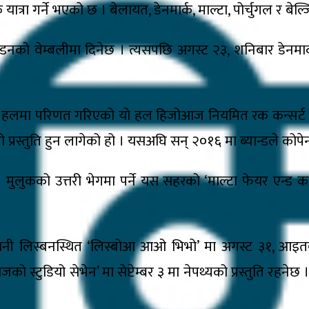
ात्रा गर्ने भएको छ । बेलायत, डेनमार्क, माल्टा, पोर्चुगल र बेल्
लन्डनको वेम्बलीमा दिनेछ । त्यसपछि अगस्ट २३, शनिबार डेनमार्क
ित हलमा परिणत गरिएको यो हल हिजोआज नियमित रक कन्सर्ट ह
ो प्रस्तुति हुन लागेको हो । यसअघि सन् २०१६ मा ब्यान्डले क
। मुलुकको उत्तरी भेगमा पर्ने यस सहरको ‘माल्टा फेयर एन्ड क
ाजधानी लिस्बनस्थित ‘लिस्बोआ आओ भिभो’ मा अगस्ट ३१, आइतबार न
जको स्टुडियो सेभेन’ मा सेप्टेम्बर ३ मा नेपथ्यको प्रस्तुति रहनेछ 