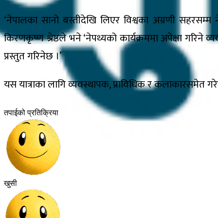
‘नेपालका सानो बस्तीदेखि लिएर विश्वका अग्रणी सहरसम्म ने
किरणकृष्ण श्रेष्ठले भने ‘नेपथ्यको कार्यक्रममा अपेक्षा गरिने
प्रस्तुत गरिनेछ ।’
यस यात्राका लागि व्यवस्थापक, प्राविधिक र कलाकारसमेत गरे
तपाईको प्रतिक्रिया
खुसी