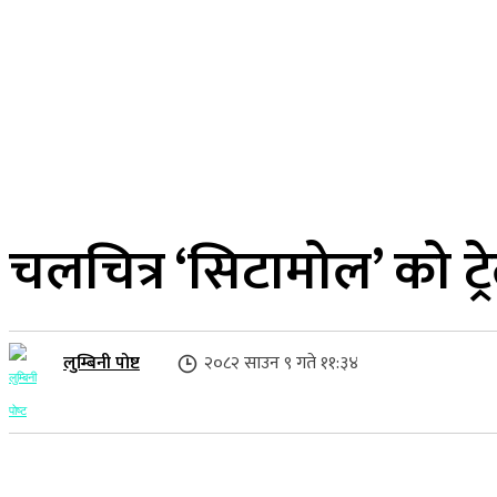
२३ साउन २०८३, शनिबार
लुम्बिनी प्रदेश
गृहपृष्ठ
समाज
राजनीति
चलचित्र ‘सिटामोल’ को ट्
लुम्बिनी पोष्ट
२०८२ साउन ९ गते ११:३४