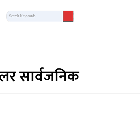
Search Keywords
कला/साहित्य
लेख / दृष्टिकोण
अन्तर्वार्ता
खेल
रेलर सार्वजनिक