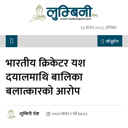
२३ साउन २०८३, शनिबार
खोज्नुहोस
भारतीय क्रिकेटर यश
दयालमाथि बालिका
बलात्कारको आरोप
लुम्बिनी पोष्ट
२०८२ साउन ९ गते १७:२३