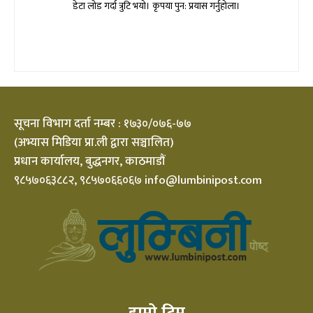
डेटा लोड गर्दा त्रुटि भयो। कृपया पुन: प्रयास गर्नुहोला।
सूचना विभाग दर्ता नम्बर : १७३०/०७६-७७
(अभ्यास मिडिया प्रा.ली द्वारा सञ्चालित)
प्रधान कार्यालय, बुद्धनगर, काठमाडौं
९८५७०६३८८२, ९८५७०६६०६७ info@lumbinipost.com
हाम्रो टिम