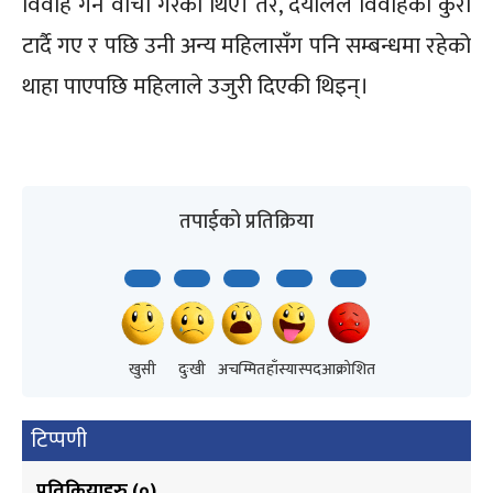
विवाह गर्ने वाचा गरेका थिए। तर, दयालले विवाहको कुरा
टार्दै गए र पछि उनी अन्य महिलासँग पनि सम्बन्धमा रहेको
थाहा पाएपछि महिलाले उजुरी दिएकी थिइन्।
तपाईको प्रतिक्रिया
खुसी
दुःखी
अचम्मित
हाँस्यास्पद
आक्रोशित
टिप्पणी
प्रतिक्रियाहरु (
०
)