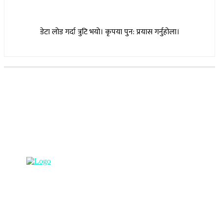
डेटा लोड गर्दा त्रुटि भयो। कृपया पुन: प्रयास गर्नुहोला।
सूचना विभाग दर्ता नम्बर : १७३०/०७६-७७
(अभ्यास मिडिया प्रा.ली द्वारा सञ्चालित)
प्रधान कार्यालय, बुद्धनगर, काठमाडौं
९८५७०६३८८२, ९८५७०६६०६७ info@lumbinipost.com