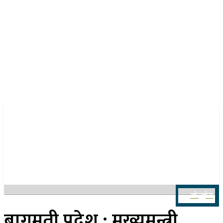
२२ साउन २०८३, शुक्रबार
खोज्नुहोस
बागमती प्रदेश : मुख्यमन्त्री