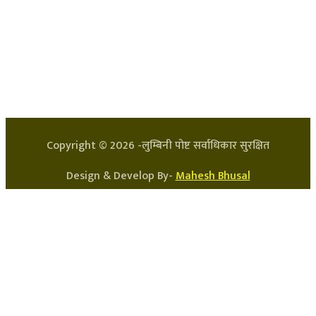
हाम्रो टिम
प्रधान सम्पादक: अर्जुन भुसाल
सन्चालक: लक्ष्मण घिमिरे
Copyright ©
2026
-लुम्बिनी पोष्ट सर्वाधिकार सुरक्षित
Design & Develop By-
Mahesh Bhusal