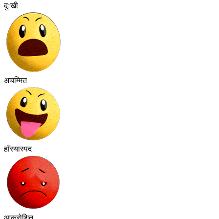
दुःखी
अचम्मित
हाँस्यास्पद
आक्रोशित