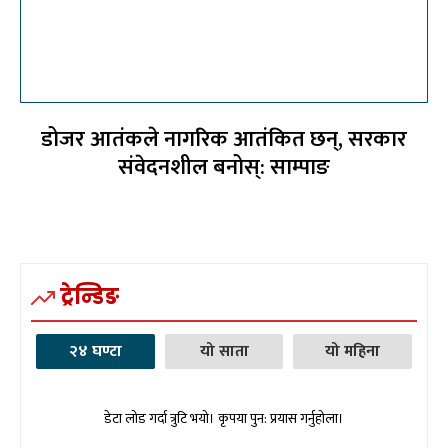
डोजर आतंकले नागरिक आतंकित छन्, सरकार
संवेदनशील बनोस्: साम्पाङ
ट्रेन्डिङ
२४ घण्टा
यो साता
यो महिना
डेटा लोड गर्दा त्रुटि भयो। कृपया पुन: प्रयास गर्नुहोला।