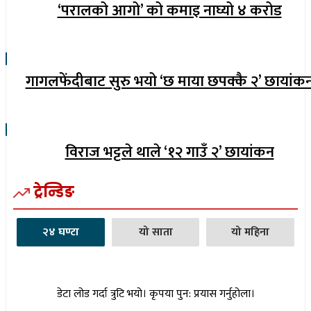
‘परालको आगो’ को कमाइ नाघ्यो ४ करोड
गागलफेंदीबाट सुरु भयो ‘छ माया छपक्कै २’ छायांक
विराज भट्टले थाले ‘१२ गाउँ २’ छायांकन
ट्रेन्डिङ
२४ घण्टा
यो साता
यो महिना
डेटा लोड गर्दा त्रुटि भयो। कृपया पुन: प्रयास गर्नुहोला।