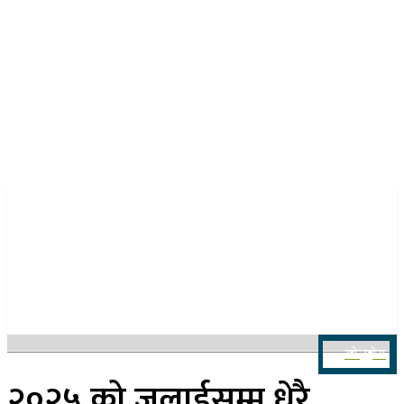
२२ साउन २०८३, शुक्रबार
खोज्नुहोस
२०२५ को जुलाईसम्म धेरै