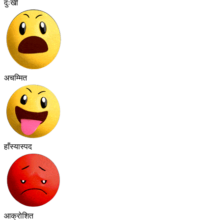
दुःखी
अचम्मित
हाँस्यास्पद
आक्रोशित