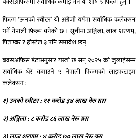
बक्सअफिसमा सर्वाधिक कमाइ गर्ने यी शीर्ष ५ फिल्म हुन् ।
फिल्म ‘ऊनको स्वीटर’ यो अंग्रेजी वर्षमा सर्वाधिक कलेक्सन
गर्ने नेपाली फिल्म बनेको छ । सूचीमा अञ्जिला, लाज शरणम्,
पिताम्बर र होस्टेल ३ पनि समावेश छन् ।
बक्सअफिस डेटाअनुसार यस्तो छ सन् २०२५ को जुलाईसम्म
सर्वाधिक धेरै कमाउने ५ नेपाली फिल्मको लाइफटाइम
कलेक्सन :
१) उनको स्वीटर : ११ करोड ३४ लाख नेरु ग्रस
२) अञ्जिला : ८ करोड ८६ लाख नेरु ग्रस
३) लाज शरणम् : ४ करोड ७० लाख नेरु ग्रस